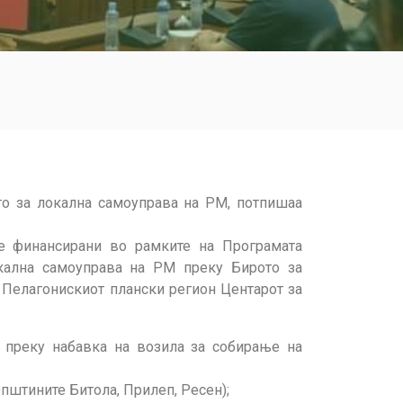
то за локална самоуправа на РМ, потпишаа
е финансирани во рамките на Програмата
окална самоуправа на РМ преку Бирото за
а Пелагонискиот плански регион Центарот за
н преку набавка на возила за собирање на
пштините Битола, Прилеп, Ресен);