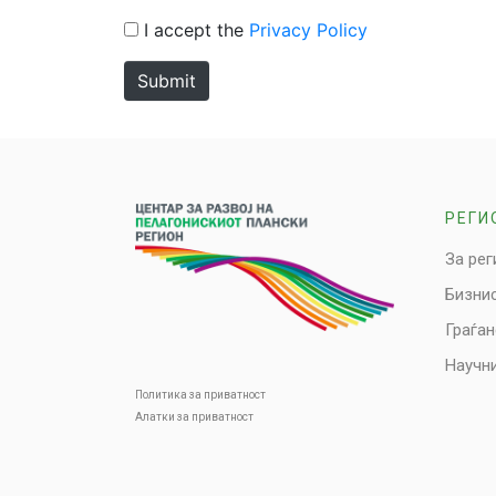
I accept the
Privacy Policy
Submit
РЕГИ
За рег
Бизни
Граѓа
Научни
Политика за приватност
Алатки за приватност