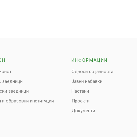
ОН
ИНФОРМАЦИИ
ионот
Односи со јавноста
с заедници
Јавни набавки
нски заедници
Настани
 и образовни институции
Проекти
Документи