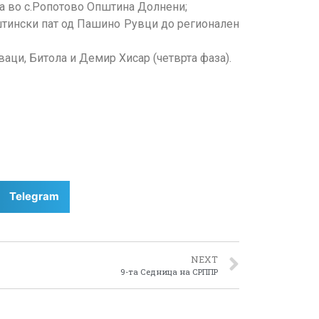
а во с.Ропотово Општина Долнени;
штински пат од Пашино Рувци до регионален
аци, Битола и Демир Хисар (четврта фаза).
Telegram
NEXT
9-та Седница на СРППР