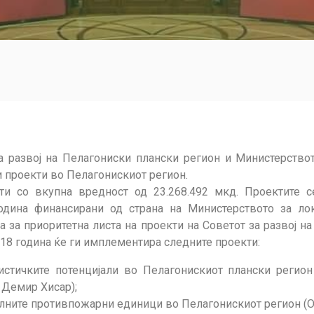
за развој на Пелагониски плански регион и Министерство
и проекти во Пелагонискиот регион.
и со вкупна вредност од 23.268.492 мкд. Проектите с
одина финансирани од страна на Министерството за л
а за приоритетна листа на проекти на Советот за развој н
018 година ќе ги имплементира следните проекти:
истичките потенцијали во Пелагонискиот плански регио
 Демир Хисар);
алните противпожарни единици во Пелагонискиот регион (О