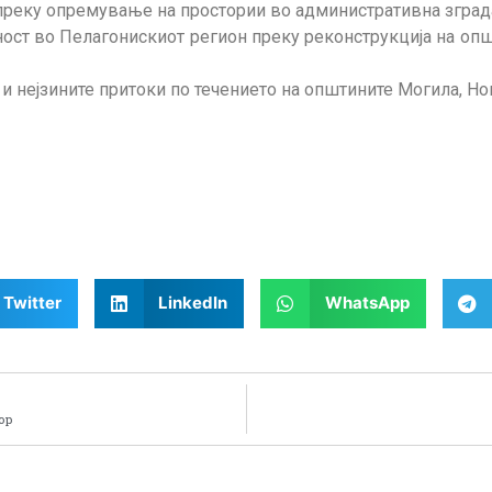
преку опремување на простории во административна зград
ост во Пелагонискиот регион преку реконструкција на оп
 нејзините притоки по течението на општините Могила, Нов
Twitter
LinkedIn
WhatsApp
ор