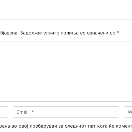
бјавена.
Задолжителните полиња се означени со
*
Email
Web
*
трана во овој пребарувач за следниот пат кога ќе комен