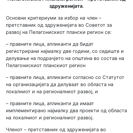
здруженијата
.
Основни критериуми за избор на член –
претставник од здруженијата во Советот за
развој на Пелагонискиот плански регион се:
– правните лица, апликанти да бидат
регистрирани најмалку две години, со седиште и
делување на подрачјето на општина во состав на
Пелагонискиот планскиот регион
– правните лица, апликанти согласно со Статутот
на организацијата да делуваат во областа на
локалниот и на регионалниот развој, и
– правните лица, апликанти да имаат
имплементирано најмалку два проекти од областа
на локалниот и регионалниот развој.
Членот – претставник од здруженијата во