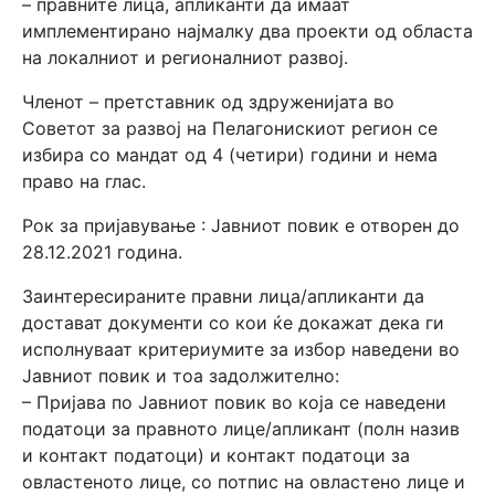
– правните лица, апликанти да имаат
имплементирано најмалку два проекти од областа
на локалниот и регионалниот развој.
Членот – претставник од здруженијата во
Советот за развој на Пелагонискиот регион се
избира со мандат од 4 (четири) години и нема
право на глас.
Рок за пријавување : Јавниот повик е отворен до
28.12.2021 година.
Заинтересираните правни лица/апликанти да
достават документи со кои ќе докажат дека ги
исполнуваат критериумите за избор наведени во
Јавниот повик и тоа задолжително:
– Пријава по Јавниот повик во која се наведени
податоци за правното лице/апликант (полн назив
и контакт податоци) и контакт податоци за
овластеното лице, со потпис на овластено лице и