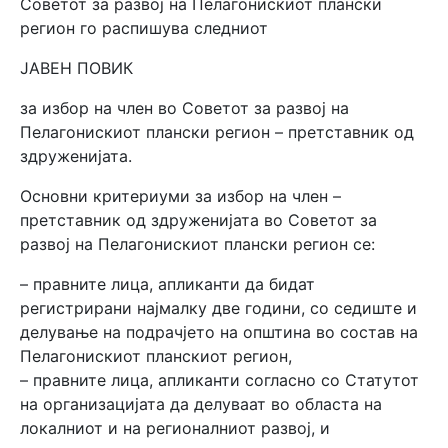
Советот за развој на Пелагонискиот плански
регион го распишува следниот
ЈАВЕН ПОВИК
за избор на член во Советот за развој на
Пелагонискиот плански регион – претставник од
здруженијата.
Основни критериуми за избор на член –
претставник од здруженијата во Советот за
развој на Пелагонискиот плански регион се:
– правните лица, апликанти да бидат
регистрирани најмалку две години, со седиште и
делување на подрачјето на општина во состав на
Пелагонискиот планскиот регион,
– правните лица, апликанти согласно со Статутот
на организацијата да делуваат во областа на
локалниот и на регионалниот развој, и