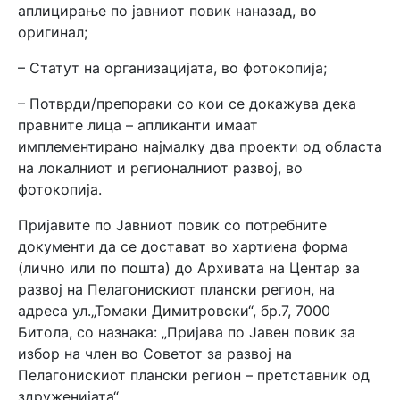
аплицирање по јавниот повик наназад, во
оригинал;
– Статут на организацијата, во фотокопија;
– Потврди/препораки со кои се докажува дека
правните лица – апликанти имаат
имплементирано најмалку два проекти од областа
на локалниот и регионалниот развој, во
фотокопија.
Пријавите по Јавниот повик со потребните
документи да се достават во хартиена форма
(лично или по пошта) до Архивата на Центар за
развој на Пелагонискиот плански регион, на
адреса ул.„Томаки Димитровски“, бр.7, 7000
Битола, со назнака: „Пријава по Јавен повик за
избор на член во Советот за развој на
Пелагонискиот плански регион – претставник од
здруженијата“.