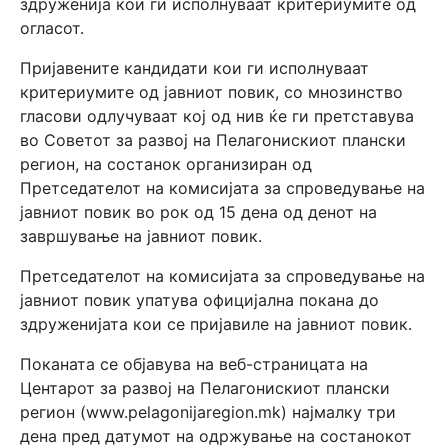
здруженија кои ги исполнуваат критериумите од
огласот.
Пријавените кандидати кои ги исполнуваат
критериумите од јавниот повик, со мнозинство
гласови одлучуваат кој од нив ќе ги претставува
во Советот за развој на Пелагонискиот плански
регион, на состанок организиран од
Претседателот на комисијата за спроведување на
јавниот повик во рок од 15 дена од денот на
завршување на јавниот повик.
Претседателот на комисијата за спроведување на
јавниот повик упатува официјална покана до
здруженијата кои се пријавиле на јавниот повик.
Поканата се објавува на веб-страницата на
Центарот за развој на Пелагонискиот плански
регион (www.pelagonijaregion.mk) најмалку три
дена пред датумот на одржување на состанокот