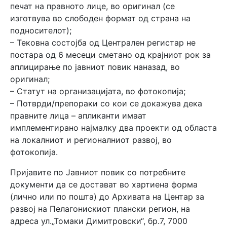
печат на правното лице, во оригинал (се
изготвува во слободен формат од страна на
подносителот);
– Тековна состојба од Централен регистар не
постара од 6 месеци сметано од крајниот рок за
аплицирање по јавниот повик наназад, во
оригинал;
– Статут на организацијата, во фотокопија;
– Потврди/препораки со кои се докажува дека
правните лица – апликанти имаат
имплементирано најмалку два проекти од областа
на локалниот и регионалниот развој, во
фотокопија.
Пријавите по Јавниот повик со потребните
документи да се достават во хартиена форма
(лично или по пошта) до Архивата на Центар за
развој на Пелагонискиот плански регион, на
адреса ул.„Томаки Димитровски“, бр.7, 7000