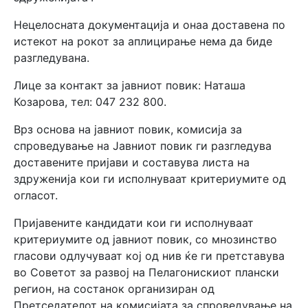
Нецелосната документација и онаа доставена по
истекот на рокот за аплицирање нема да биде
разгледувана.
Лице за контакт за јавниот повик: Наташа
Козарова, тел: 047 232 800.
Врз основа на јавниот повик, комисија за
спроведување на Јавниот повик ги разгледува
доставените пријави и составува листа на
здруженија кои ги исполнуваат критериумите од
огласот.
Пријавените кандидати кои ги исполнуваат
критериумите од јавниот повик, со мнозинство
гласови одлучуваат кој од нив ќе ги претставува
во Советот за развој на Пелагонискиот плански
регион, на состанок организиран од
Претседателот на комисијата за спроведување на