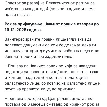
Советот за развој на Пелагонискиот регион се
избира со мандат од 4 (четири) години и нема
право на глас.
Рок за пријавување: Јавниот повик е отворен дo
19.12. 2025 година.
Заинтересираните правни лица/апликанти да
достават документи со кои ќе докажат дека ги
исполнуваат критериумите за избор наведени во
Јавниот повик и тоа задолжително:
– Пријава по Јавниот повик во која се наведени
податоци за правното лице/апликант (полн назив
и контакт податоци) и контакт податоци за
овластеното лице, со потпис на овластено лице и
печат на правното лице, во оригинал
– Тековна состојба од Централен регистар не
постара од 6 месеци сметано од крајниот рок за