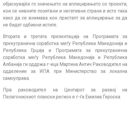
објаснувајќи го значењето на аплицирањето со проекти,
кои се нивните позитвни и негативни страни и исто така
како да се внимава кон пристапт за аплицирање за да
не бидат одбиени истите.
Втората и третата презентација на Програмата за
прекугранична соработка меѓу Република Македонија и
Република Грција и Програмата за прекугранична
соработка меѓу Република Македонија и Република
Албанија ги оддржа г-ица Мартина Антич Раководител на
одделение за ИПА при Министерство за локална
самоуправа.
Прв раководител на Центарот за развој на
Пелагонискиот плански регион е г-ѓа Емилиа Ѓероска.