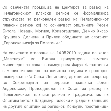
Со свечената промоција на Центарот за развој на
Пелагонискиот плански регион се формализира
структурата за регионален развој на Пелагонискиот
плански регион кој го сочинуваат општините Ресен,
Битола, Новаци, Могила, Кривогаштани, Демир Хисар,
Крушево, Долнени и Прилеп обединети во слоганот:
„Европска визија за Пелагонија“ …
На свеченото отворање на 14.05.2010 година во хотел
„Милениум“ во Битола присуствуваа заменик
министерот за локална самоуправа Фарук Фератовски,
заменик министерот за животна средина и просторно
планирање г-ѓа Соња Лепиткова, државниот секретар
во Секретарјатот за евроски прашања Јован
Андоновски, Претседателот на Совет за развој на
Пелагонискиот плански регион и Градоначалник на
Општина Битола Владимир Талески и градоначалниците
на другите општини од регионот, Конзули, преставници