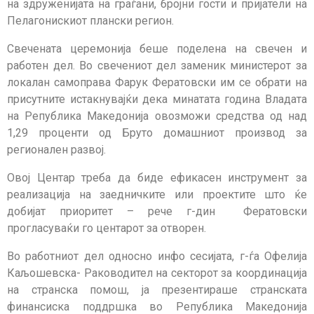
на здруженијата на граѓани, бројни гости и пријатели на
Пелагонискиот плански регион.
Свечената церемонија беше поделена на свечен и
работен дел. Во свечениот дел заменик министерот за
локалан самоправа Фарук Фератовски им се обрати на
присутните истакнувајќи дека минатата година Владата
на Република Македонија овозможи средства од над
1,29 проценти од Бруто домашниот производ за
регионален развој.
Овој Центар треба да биде ефикасен инструмент за
реализација на заедничките или проектите што ќе
добијат приоритет – рече г-дин Фератовски
прогласуваќи го центарот за отворен.
Во работниот дел односно инфо сесијата, г-ѓа Офелија
Каљошевска- Раководител на секторот за координација
на странска помош, ја презентираше странската
финансиска поддршка во Република Македонија