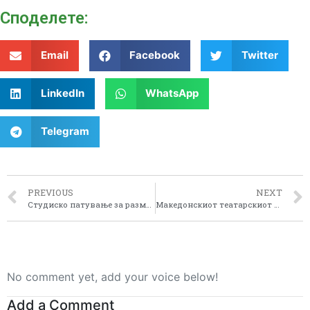
Споделeте:
Email
Facebook
Twitter
LinkedIn
WhatsApp
Telegram
PREVIOUS
NEXT
Студиско патување за размена на искуства во регионалниот развој во земја членка на Европската Унија и земја со кандидатски статус
Македонскиот театарскиот фестивал „Војдан Чернодрински“
No comment yet, add your voice below!
Add a Comment