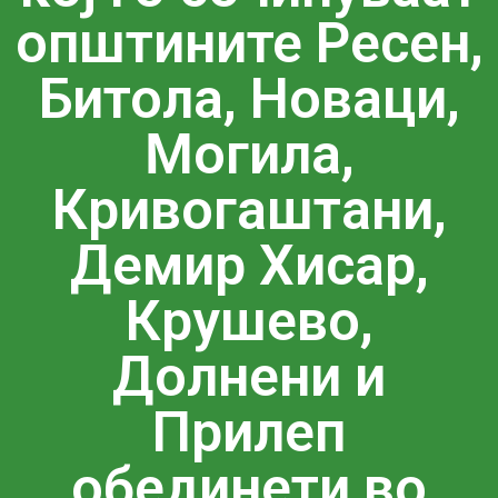
општините Ресен,
Битола, Новаци,
Могила,
Кривогаштани,
Демир Хисар,
Крушево,
Долнени и
Прилеп
обединети во