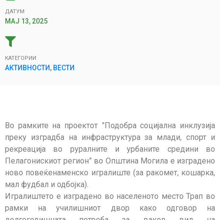
ДАТУМ
МАЈ 13, 2025
КАТЕГОРИИ
АКТИВНОСТИ
,
ВЕСТИ
Во рамките на проектот ”Подобра социјална инклузија
преку изградба на инфраструктура за млади, спорт и
рекреација во руралните и урбаните средини во
Пелагонискиот регион” во Општина Могила е изградено
ново повеќенаменско игралиште (за ракомет, кошарка,
мал фудбал и одбојка).
Игралиштето е изградено во населеното место Трап во
рамки на училишниот двор како одговор на
долгогодишната потреба за ваков вид на