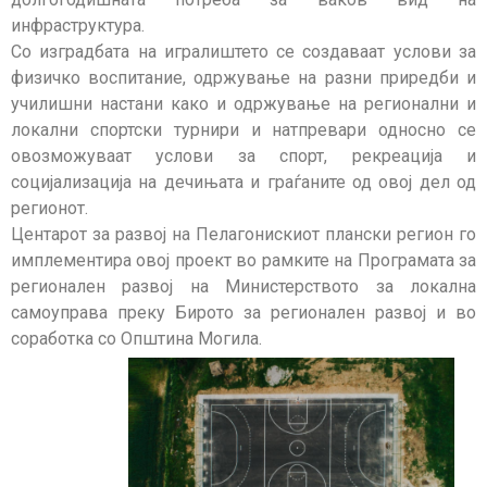
инфраструктура.
Со изградбата на игралиштето се создаваат услови за
физичко воспитание, одржување на разни приредби и
училишни настани како и одржување на регионални и
локални спортски турнири и натпревари односно се
овозможуваат услови за спорт, рекреација и
социјализација на дечињата и граѓаните од овој дел од
регионот.
Центарот за развој на Пелагонискиот плански регион го
имплементира овој проект во рамките на Програмата за
регионален развој на Министерството за локална
самоуправа преку Бирото за регионален развој и во
соработка со Општина Могила.