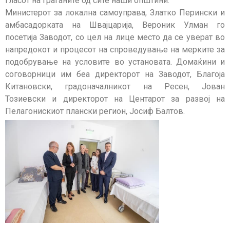
гласот на граѓаните од сите наши општини.
Министерот за локална самоуправа, Златко Перински и
амбасадорката на Швајцарија, Вероник Улман го
посетија Заводот, со цел на лице место да се уверат во
напредокот и процесот на спроведување на мерките за
подобрување на условите во установата. Домаќини и
соговорници им беа директорот на Заводот, Благоја
Китановски, градоначалникот на Ресен, Јован
Тозиевски и директорот на Центарот за развој на
Пелагонискиот плански регион, Јосиф Балтов.