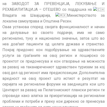
на ЗАВОДОТ ЗА ПРЕВЕНЦИЈА, ЛЕКУВАЊЕ И
РЕХАБИЛИТАЦИЈА – ОТЕШЕВО со поддршка на
Владата на Швајцарија,
Министерството за
локална самоуправа и Општина Ресен.
Оваа установа според својата функционалност и начин
на делување во своето подрачје, има нe само
регионално, туку и национално значење, затоа што во
неа доаѓаат пациенти од целата држава и странство.
Покрај придонес кон подобрување на здравствените
услуги за граѓаните на овој регион и пошироко со
проектот се придонесува и кон отворање на можноста
за развој на таканаречениот здравствен туризам за кој
овој дел од регионот има предиспозиции. Дополнителна
вредност на овој проект што истиот е резултат на
серијата на регионални форуми на заедницата кои што
Центарот за развој на Пелагонискиот плански регион ги
спроведе како алатка за приоретизација на регионални
проблеми и потреби и преку кои дирекно се пренесува