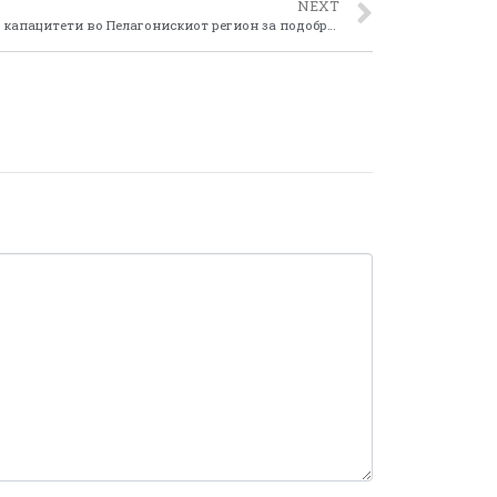
NEXT
Зајакнување на институционалните капацитети во Пелагонискиот регион за подобрување на социјалните услуги и заштита на животната средина