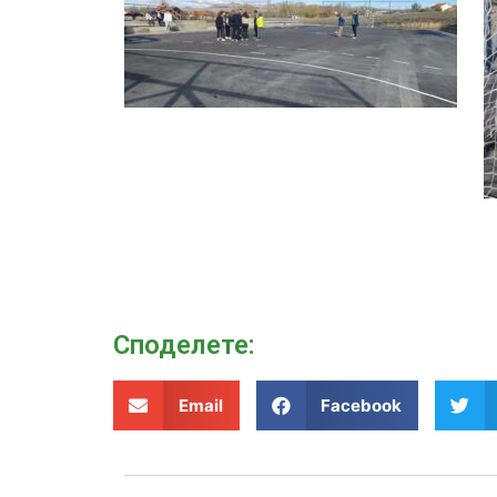
Споделeте:
Email
Facebook