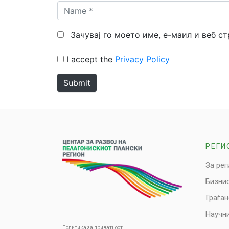
Name
*
Зачувај го моето име, е-маил и веб с
I accept the
Privacy Policy
Submit
РЕГИ
За рег
Бизни
Граѓа
Научни
Политика за приватност