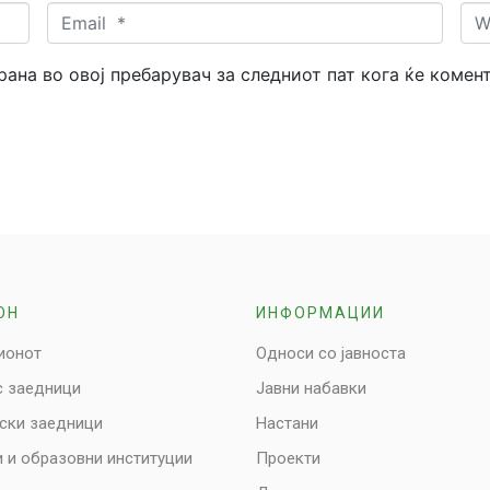
Email
Web
*
трана во овој пребарувач за следниот пат кога ќе комен
ОН
ИНФОРМАЦИИ
ионот
Односи со јавноста
с заедници
Јавни набавки
нски заедници
Настани
 и образовни институции
Проекти