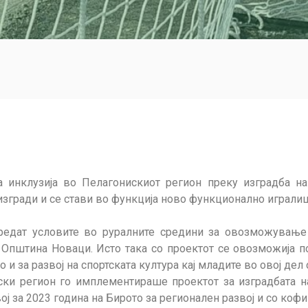
а инклузија во Пелагонискиот регион преку изградба на
изгради и се стави во функција ново функционално игралиш
предат условите во руралните средини за овозможување н
 Општина Новаци. Исто така со проектот се овозможија 
и за развој на спортската култура кај младите во овој дел 
нски регион го имплементираше проектот за изградбата 
ј за 2023 година на Бирото за регионален развој и со ко