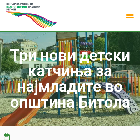
Три нови детски
катчиња за
најмладите во
општина Битола