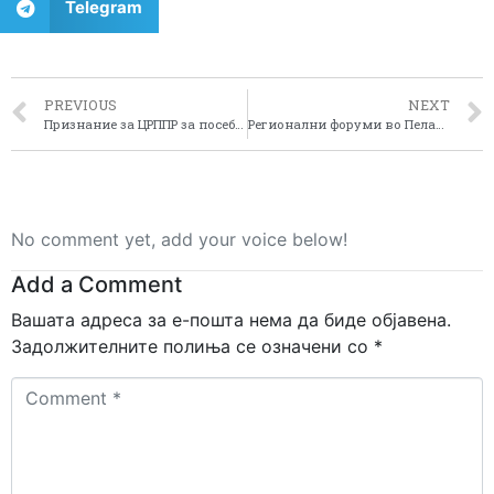
Telegram
PREVIOUS
NEXT
Признание за ЦРППР за посебен придонес во развојот на туризмот
Регионални форуми во Пелагонискиот регион
No comment yet, add your voice below!
Add a Comment
Вашата адреса за е-пошта нема да биде објавена.
Задолжителните полиња се означени со
*
Comment
*