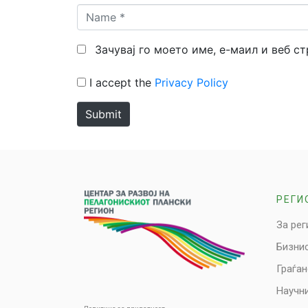
Name
*
Зачувај го моето име, е-маил и веб с
I accept the
Privacy Policy
Submit
РЕГИ
За рег
Бизни
Граѓа
Научни