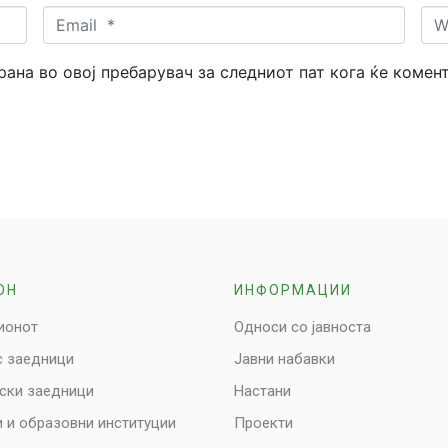
Email
Web
*
трана во овој пребарувач за следниот пат кога ќе комен
ОН
ИНФОРМАЦИИ
ионот
Односи со јавноста
с заедници
Јавни набавки
нски заедници
Настани
 и образовни институции
Проекти