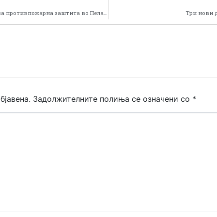
Организирана обука за зајакнување на системот за противпожарна заштита во Пелагонискиот регион
Три нови 
бјавена.
Задолжителните полиња се означени со
*