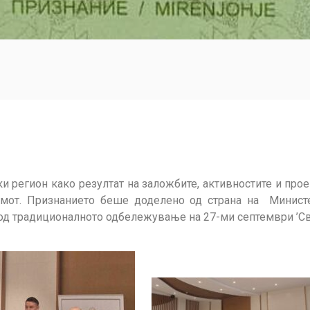
ки регион како резултат на заложбите, активностите и про
змот. Признанието беше доделено од страна на Министе
од традициoналното одбележување на 27-ми септември ’Све