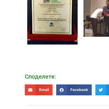
Споделeте:
Email
Facebook