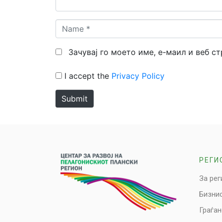
Name
*
Зачувај го моето име, е-маил и веб с
I accept the
Privacy Policy
Submit
РЕГИ
За рег
Бизни
Граѓа