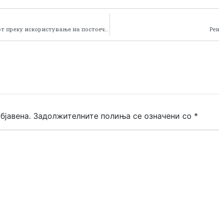
Зголемување на можностите за развој на туризмот преку искористување на постоечките ресурси – I-TOUR
Ре
бјавена.
Задолжителните полиња се означени со
*