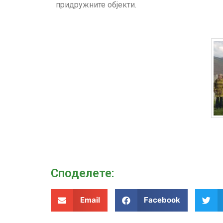
придружните објекти.
Споделeте:
Email
Facebook