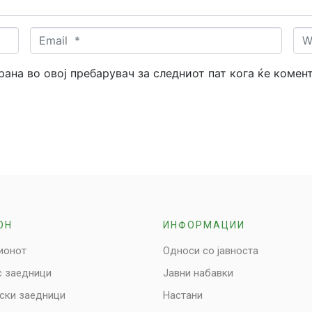
Email
Web
*
трана во овој пребарувач за следниот пат кога ќе комен
ОН
ИНФОРМАЦИИ
ионот
Односи со јавноста
с заедници
Јавни набавки
нски заедници
Настани