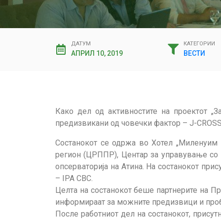
ДАТУМ
КАТЕГОРИИ
АПРИЛ 10, 2019
ВЕСТИ
Како дел од активностите на проектот „З
предизвикани од човечки фактор – Ј-CROSS“ 
Состанокот се одржа во Хотел „Миленуим П
регион (ЦРППР), Центар за управување со 
опсерваторија на Атина. На состанокот прис
– IPA CBC.
Целта на состанокот беше партнерите на Пр
информираат за можните предизвици и проб
После работниот дел на состанокот, присутн