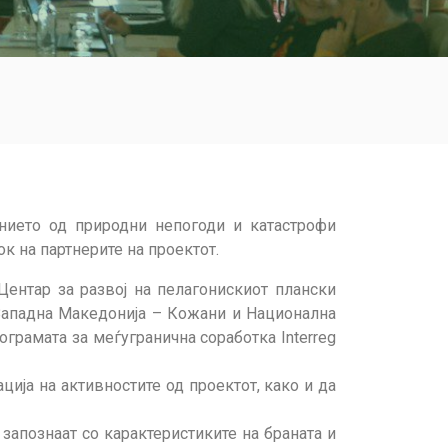
ението од природни непогоди и катастрофи
к на партнерите на проектот.
Центар за развој на пелагонискиот плански
 Западна Македонија – Кожани и Национална
ограмата за меѓугранична соработка Interreg
ија на активностите од проектот, како и да
запознаат со карактеристиките на браната и