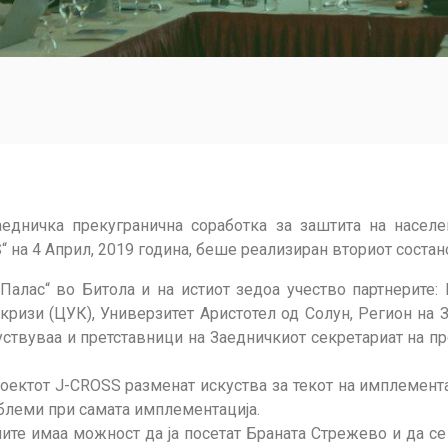
аедничка прекугранична соработка за заштита на насел
на 4 Април, 2019 година, беше реализиран вториот состано
алас“ во Битола и на истиот зедоа учество партнерите: 
кризи (ЦУК), Универзитет Аристотел од Солун, Регион на
уствуваа и претставници на Заедничкиот секретариат на пр
оектот J-CROSS разменат искуства за текот на имплементац
леми при самата имплементација.
ите имаа можност да ја посетат Браната Стрежево и да се 