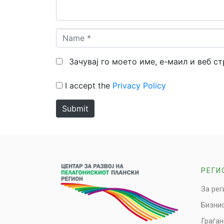
Name
*
Зачувај го моето име, е-маил и веб с
I accept the
Privacy Policy
Submit
РЕГИ
За рег
Бизни
Граѓа