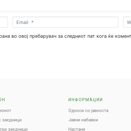
Email
Web
*
трана во овој пребарувач за следниот пат кога ќе комен
ОН
ИНФОРМАЦИИ
ионот
Односи со јавноста
с заедници
Јавни набавки
нски заедници
Настани