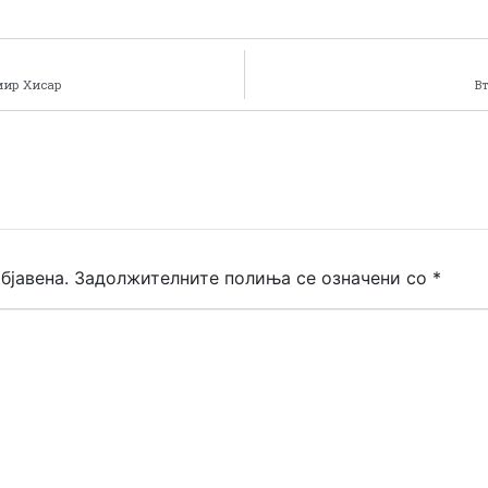
мир Хисар
В
бјавена.
Задолжителните полиња се означени со
*