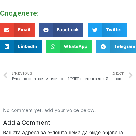
Споделeте:
Email
Facebook
Twitter
LinkedIn
WhatsApp
Telegram
PREVIOUS
NEXT
Рурално претприемништво – СМАРТ РУРАЛ
ЦРППР потпиша два Договори за поттикнување на рамномерниот регионален развој
No comment yet, add your voice below!
Add a Comment
Вашата адреса за е-пошта нема да биде објавена.