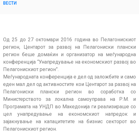
ВЕСТИ
Од 25 до 27 октомври 2016 година во Пелагонискиот
регион, Центарот за развој на Пелагониски плански
регион беше домаќин и организатор на меѓународна
конференција “Унапредување на економскиот развој во
Пелагонискиот регион”.
Меѓународната конференција е дел од заложбите и само
еден мал дел од активностите кои Центарот за развој на
Пелагониски плански регион во соработка со
Министерството за локална самоуправа на Р.М. и
Програмата на УНДП во Македонија ги реализираше со
цел унапредување на економскиот напредок и
зајакнување на капацитетите на бизнис секторот во
Пелагонискиот регион.