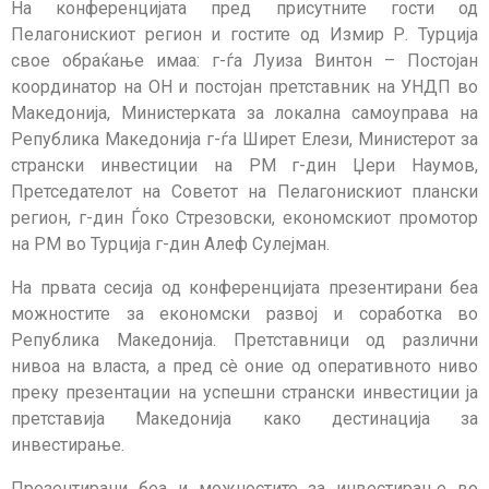
На конференцијата пред присутните гости од
Пелагонискиот регион и гостите од Измир Р. Турција
свое обраќање имаа: г-ѓа Луиза Винтон – Постојан
координатор на ОН и постојан претставник на УНДП во
Македонија, Министерката за локална самоуправа на
Република Македонија г-ѓа Ширет Елези, Министерот за
странски инвестиции на РМ г-дин Џери Наумов,
Претседателот на Советот на Пелагонискиот плански
регион, г-дин Ѓоко Стрезовски, економскиот промотор
на РМ во Турција г-дин Алеф Сулејман.
На првата сесија од конференцијата презентирани беа
можностите за економски развој и соработка во
Република Македонија. Претставници од различни
нивоа на власта, а пред сè оние од оперативното ниво
преку презентации на успешни странски инвестиции ја
претставија Македонија како дестинација за
инвестирање.
Презентирани беа и можностите за инвестирање во