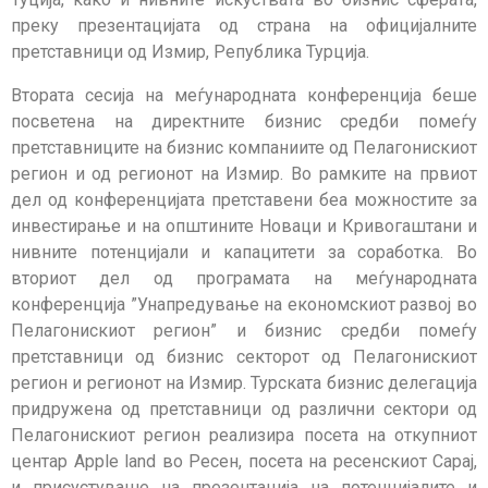
преку презентацијата од страна на официјалните
претставници од Измир, Република Турција.
Втората сесија на меѓународната конференција беше
посветена на директните бизнис средби помеѓу
претставниците на бизнис компаниите од Пелагонискиот
регион и од регионот на Измир. Во рамките на првиот
дел од конференцијата претставени беа можностите за
инвестирање и на општините Новаци и Кривогаштани и
нивните потенцијали и капацитети за соработка. Во
вториот дел од програмата на меѓународната
конференција ”Унапредување на економскиот развој во
Пелагонискиот регион” и бизнис средби помеѓу
претставници од бизнис секторот од Пелагонискиот
регион и регионот на Измир. Турската бизнис делегација
придружена од претставници од различни сектори од
Пелагонискиот регион реализира посета на откупниот
центар Apple land во Ресен, посета на ресенскиот Сарај,
и присустуваше на презентација на потенцијалите и