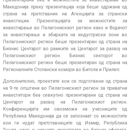
Македонија преку презентација која беше одржана од
страна на претставник на Агенцијата за странски
инвестиции. Презентацијата за можностите за
инвестирање во Пелагонискиот регион како и Водичот
за инвестирање и збирката на индустриски зони во
Пелагонискиот регион беше презентиран од страна на
Бизнис Центарот во рамките на Центарот за развој на
Пелагонискиот регион. Бизнис секторот во
Пелагонискиот регион беше презентиран од страна на
Регионалните Стопански комори во Битола и Прилеп.
Дополнително, проектите кои се подготвени од страна
на 9-те општини во Пелагонискиот регион за приватни
инвеститори беа севкупно презентирани од страна на
Центарот за развој на Пелагонискиот регион.
Конференцијата им овозможи на учесниците од
Република Македонија да се запознаат со можностите
кои ги нудат претставниците од Измир, Република
Туција, како и нивните искуствата во бизнис сферата,