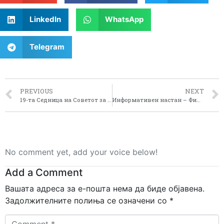
LinkedIn
WhatsApp
Telegram
PREVIOUS
NEXT
19-та Седница на Советот за развој на Пелагониски регион
Информативен настан – Финансиски инструменти наменети за бизнис секторот во Пелагонискиот регион
No comment yet, add your voice below!
Add a Comment
Вашата адреса за е-пошта нема да биде објавена.
Задолжителните полиња се означени со
*
Comment