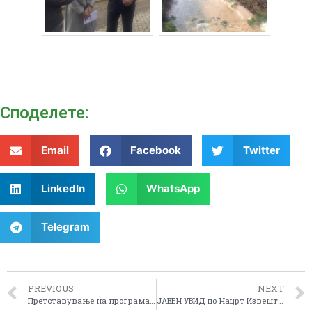
Споделeте:
Email
Facebook
Twitter
LinkedIn
WhatsApp
Telegram
PREVIOUS
NEXT
Претставување на програмата WEBSEFF и програмата на АППРМ за поддршка на бизнисите од Пелагонискиот регион
ЈАВЕН УВИД по Нацрт Извештајот за стратегиска оцена на животната средина по Нацрт – Регионалниот план за управување со отпад за Пелагонискиот регион