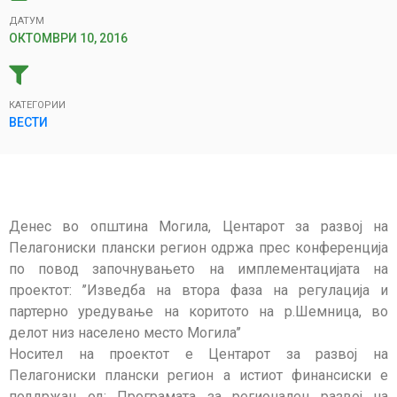
ДАТУМ
ОКТОМВРИ 10, 2016
КАТЕГОРИИ
ВЕСТИ
Денес во општина Могила, Центарот за развој на
Пелагониски плански регион одржа прес конференција
по повод започнувањето на имплементацијата на
проектот: ’’Изведба на втора фаза на регулација и
партерно уредување на коритото на р.Шемница, во
делот низ населено место Могила’’
Носител на проектот е Центарот за развој на
Пелагониски плански регион а истиот финансиски е
поддржан од: Програмата за регионален развој на