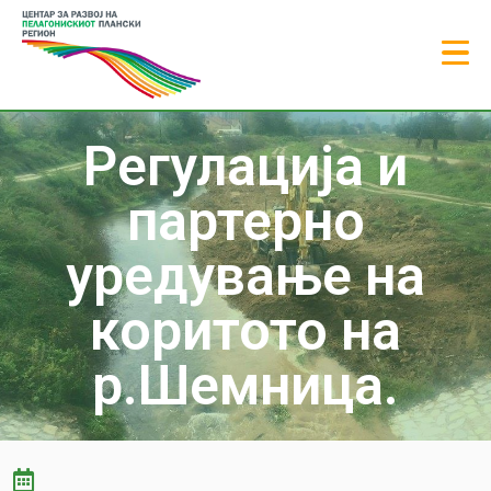
Регулација и
партерно
уредување на
коритото на
р.Шемница.