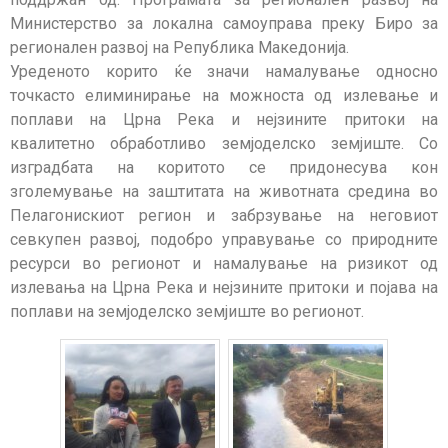
Министерство за локална самоуправа преку Биро за
регионален развој на Република Македонија.
Уреденото корито ќе значи намалување односно
точкасто елиминирање на можноста од излевање и
поплави на Црна Река и нејзините притоки на
квалитетно обработливо земјоделско земјиште. Со
изградбата на коритото се придонесува кон
зголемување на заштитата на животната средина во
Пелагонискиот регион и забрзување на неговиот
севкупен развој, подобро управување со природните
ресурси во регионот и намалување на ризикот од
излевања на Црна Река и нејзините притоки и појава на
поплави на земјоделско земјиште во регионот.