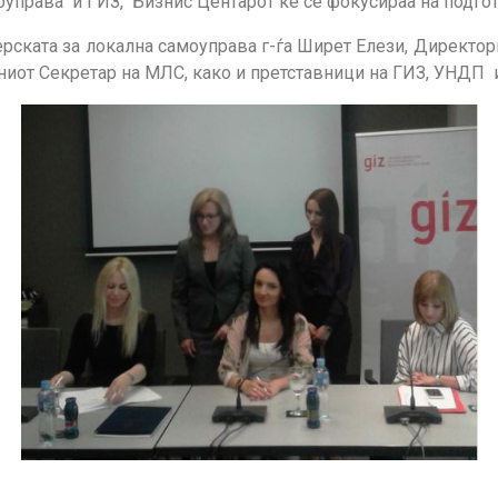
управа и ГИЗ, Бизнис Центарот ќе се фокусираа на подгото
рската за локална самоуправа г-ѓа Ширет Елези, Директорк
ниот Секретар на МЛС, како и претставници на ГИЗ, УНДП и