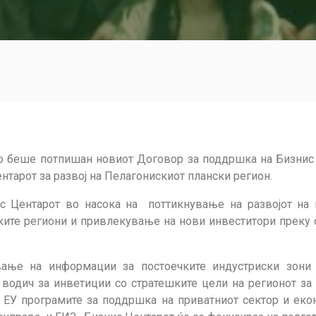
но беше потпишан новиот Договор за поддршка на Бизнис
нтарот за развој на Пелагонискиот плански регион.
с Центарот во насока на поттикнување на развојот на 
ите региони и привлекување на нови инвеститори преку 
вање на информации за постоечките индустриски зони 
, водич за инветиции со стратешките цели на регионот за
 ЕУ програмите за поддршка на приватниот сектор и екон