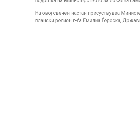
подршка на Министерството за локална само
На овој свечен настан присуствуваа Министе
плански регион г-ѓа Емилиа Ѓероска, Држав