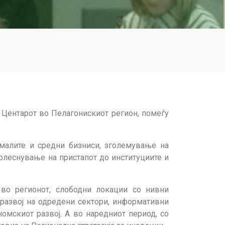
 Центарот во Пелагонискиот регион, помеѓу
малите и средни бизниси, зголемување на
олеснување на пристапот до институциите и
во регионот, слободни локации со нивни
 развој на одредени сектори, информативни
омскиот развој. А во наредниот период, со