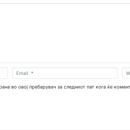
Email
Web
*
трана во овој пребарувач за следниот пат кога ќе комен