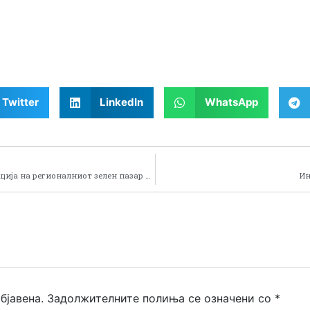
Twitter
LinkedIn
WhatsApp
Интензивно се работи на реконструкција и адаптација на регионалниот зелен пазар во Битола
Ин
бјавена.
Задолжителните полиња се означени со
*