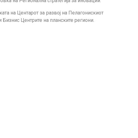
вка на Регионална стратегија за иновации.
ата на Центарот за развој на Пелагонискиот
 Бизнис Центрите на планските региони.