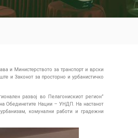
ава и Министерството за транспорт и врски
ште и Законот за просторно и урбанистичко
ионален развој во Пелагонискиот регион”
 на Обединетите Нации – УНДП. На настанот
 урбанизам, комунални работи и градежни