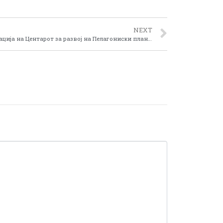
NEXT
Нови регионални проекти во реализација на Центарот за развој на Пелагониски плански регион