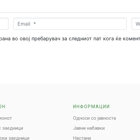
Email
Web
*
трана во овој пребарувач за следниот пат кога ќе комен
ОН
ИНФОРМАЦИИ
ионот
Односи со јавноста
с заедници
Јавни набавки
нски заедници
Настани