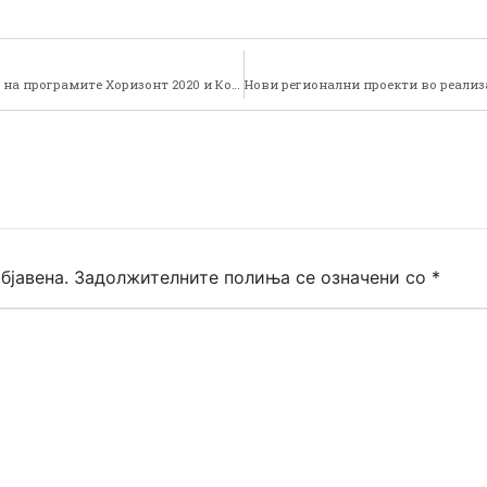
Информативна средба во Битола за презентирање на програмите Хоризонт 2020 и Косме
бјавена.
Задолжителните полиња се означени со
*