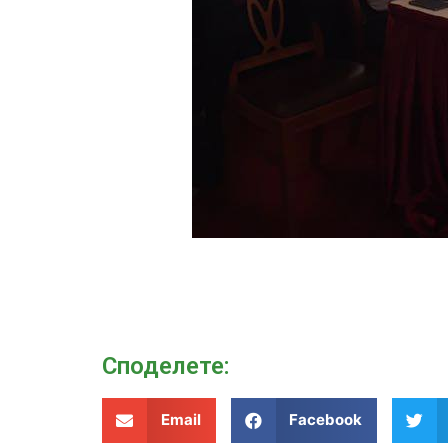
Споделeте:
Email
Facebook