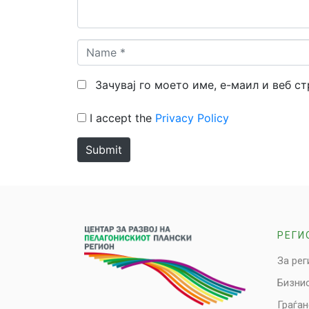
Name
*
Зачувај го моето име, е-маил и веб с
I accept the
Privacy Policy
Submit
РЕГИ
За рег
Бизни
Граѓа