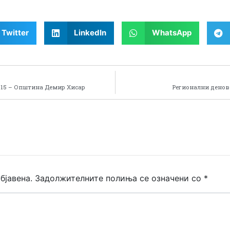
Twitter
LinkedIn
WhatsApp
015 – Општина Демир Хисар
Регионални денов
бјавена.
Задолжителните полиња се означени со
*