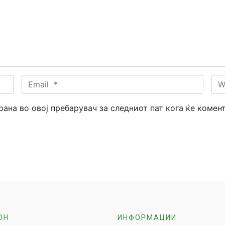
Email
Web
*
трана во овој пребарувач за следниот пат кога ќе комен
ОН
ИНФОРМАЦИИ