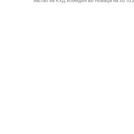
настап на КУД Илинден во Новаци на 30.10.2