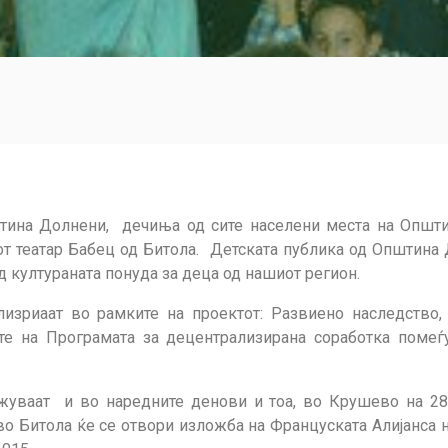
штина Долнени, дечиња од сите населени места на Општ
от театар Бабец од Битола. Детската публика од Општина
 култураната понуда за деца од нашиот регион.
лизриаат во рамките на проектот: Развиено наследство,
те на Програмата за децентрализирана соработка помеѓ
жуваат и во наредните денови и тоа, во Крушево на 28.
во Битола ќе се отвори изложба на Француската Алијанса н