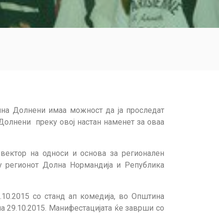
ина Долнени имаа можност да ја проследат
 Долнени преку овој настан наменет за оваа
 вектор на односи и основа за регионален
у регионот Долна Нормандија и Република
10.2015 со станд ап комедија, во Општина
а 29.10.2015. Манифестацијата ќе заврши со