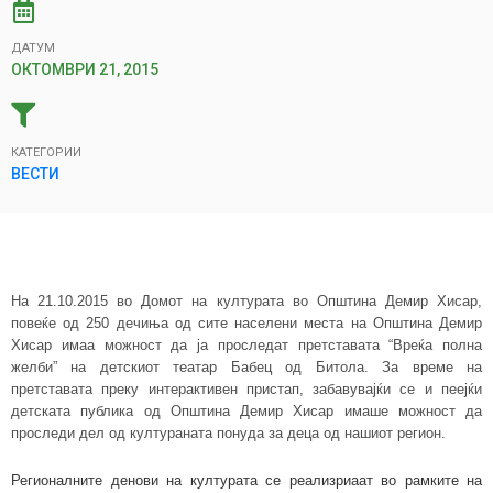
ДАТУМ
ОКТОМВРИ 21, 2015
КАТЕГОРИИ
ВЕСТИ
На 21.10.2015 во Домот на културата во Општина Демир Хисар,
повеќе од 250 дечиња од сите населени места на Општина Демир
Хисар имаа можност да ја проследат претставата “Вреќа полна
желби” на детскиот театар Бабец од Битола. За време на
претставата преку интерактивен пристап, забавувајќи се и пеејќи
детската публика од Општина Демир Хисар имаше можност да
проследи дел од култураната понуда за деца од нашиот регион.
Регионалните денови на културата се реализриаат во рамките на