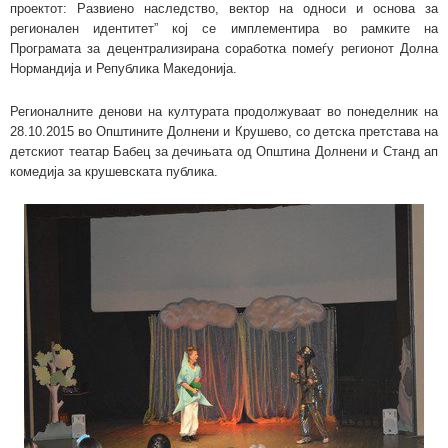
проектот: Развиено наследство, вектор на односи и основа за
регионален идентитет” кој се имплементира во рамките на
Програмата за децентрализирана соработка помеѓу регионот Долна
Нормандија и Република Македонија.
Регионалните денови на културата продолжуваат во понеделник на
28.10.2015 во Општините Долнени и Крушево, со детска претстава на
детскиот театар Бабец за дечињата од Општина Долнени и Станд ап
комедија за крушевската публика.