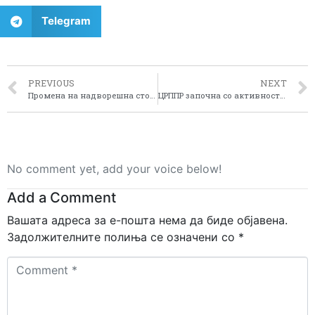
Telegram
PREVIOUS
NEXT
Промена на надворешна столарија на СОУ Крсте Петков Мисирков во Демир Хисар
ЦРППР започна со активности за регулација на водотек во с.Долно Агларци, Општина Новаци
No comment yet, add your voice below!
Add a Comment
Вашата адреса за е-пошта нема да биде објавена.
Задолжителните полиња се означени со
*
Comment
*