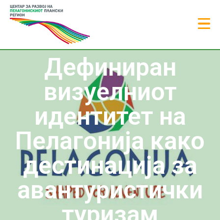
Дефиниран
визуелниот
идентитет на
Пелагонија како
дестинација за
авантуристички
туризам