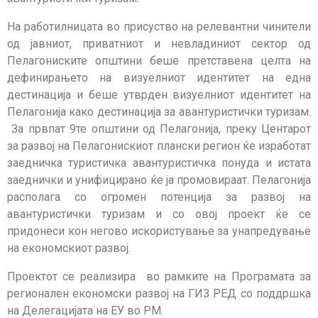
На работилницата во присуство на релевантни чинители
од јавниот, приватниот и невладиниот сектор од
Пелагониските општини беше претставена целта на
дефинирањето на визуелниот идентитет на една
дестинација и беше утврден визуелниот идентитет на
Пелагонија како дестинација за авантуристички туризам.
За првпат 9те општини од Пелагонија, преку Центарот
за развој на Пелагонискиот плански регион ќе изработат
заедничка туристичка авантуристичка понуда и истата
заеднички и унифицирано ќе ја промовираат. Пелагонија
располага со огромен потенција за развој на
авантуристички туризам и со овој проект ќе се
придонеси кон негово искористување за унапредување
на економскиот развој.
Проектот се реализира во рамките на Програмата за
регионален економски развој на ГИЗ РЕД со поддршка
на Делегацијата на ЕУ во РМ.