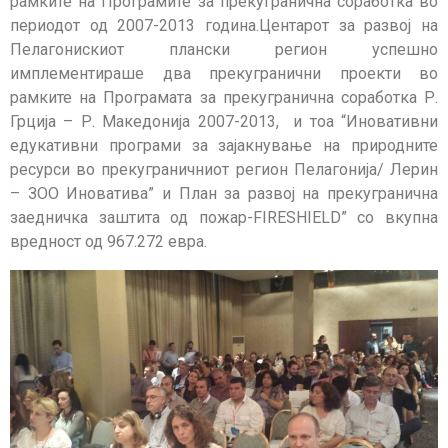
рамките на Програмите за прекугранична соработка во
периодот од 2007-2013 година.Центарот за развој на
Пелагонискиот плански регион успешно
имплементираше два прекугранични проекти во
рамките на Програмата за прекугранична соработка Р.
Грција – Р. Македонија 2007-2013, и тоа “Иновативни
едукативни програми за зајакнување на природните
ресурси во прекуграничниот регион Пелагонија/ Лерин
– ЗОО Иноватива” и План за развој на прекугранична
заедничка заштита од пожар-FIRESHIELD” со вкупна
вредност од 967.272 евра.