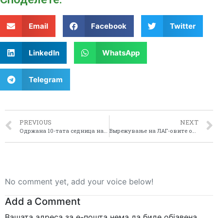
Email
Facebook
Twitter
LinkedIn
WhatsApp
Telegram
PREVIOUS
NEXT
Одржана 10-тата седница на СРППР
Вмрежување на ЛАГ-овите од Пелагонискиот регион со ЛАГ-ови од Република Чешка
No comment yet, add your voice below!
Add a Comment
Вашата адреса за е-пошта нема да биде објавена.