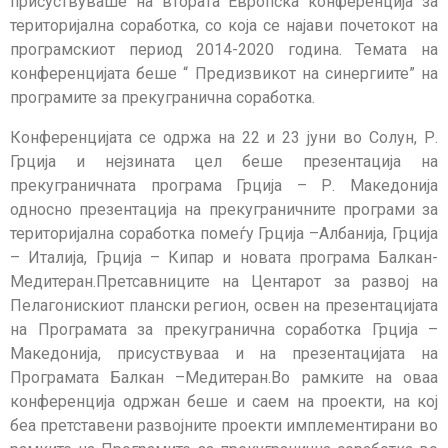
присуствуваше на втората Европска конференција за
територијална соработка, со која се најави почетокот на
програмскиот период 2014-2020 година. Темата на
конференцијата беше “ Предизвикот на синергиите” на
програмите за прекугранична соработка.
Конференцијата се одржа на 22 и 23 јуни во Солун, Р.
Грција и нејзината цел беше презентација на
прекуграничната програма Грција – Р. Македонија
односно презентација на прекуграничните програми за
територијална соработка помеѓу Грција –Албанија, Грција
– Италија, Грција – Кипар и новата програма Балкан-
Медитеран.Претсавниците на Центарот за развој на
Пелагонискиот плански регион, освен на презентацијата
на Програмата за прекугранична соработка Грција –
Македонија, присуствуваа и на презентацијата на
Програмата Балкан –Медитеран.Во рамките на оваа
конференција одржан беше и саем на проекти, на кој
беа претставени развојните проекти имплементирани во