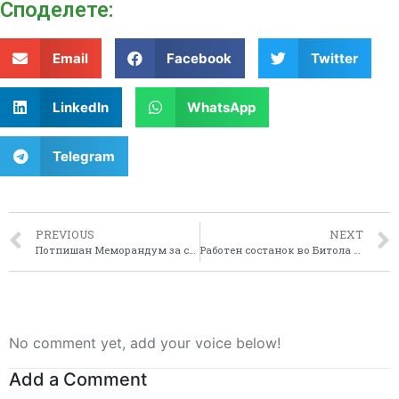
Споделeте:
Email
Facebook
Twitter
LinkedIn
WhatsApp
Telegram
PREVIOUS
NEXT
Потпишан Меморандум за соработка помеѓу Центарот за развој на Пелагонискиот плански регион и Стопанска комора на Македонија
Работен состанок во Битола во рамките на проектот: Одржлив туризам за поддршка на регионалниот развој во структурно слаби региони
No comment yet, add your voice below!
Add a Comment