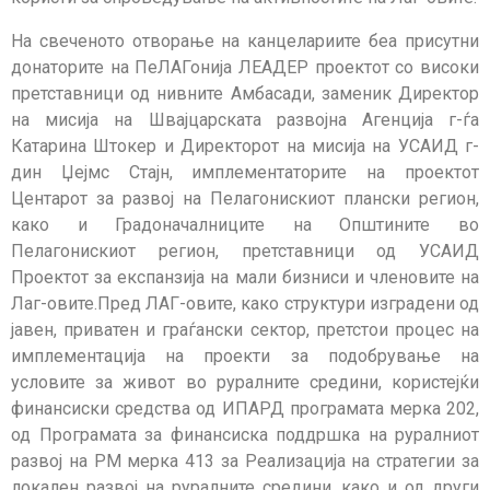
На свеченото отворање на канцелариите беа присутни
донаторите на ПеЛАГонија ЛЕАДЕР проектот со високи
претставници од нивните Амбасади, заменик Директор
на мисија на Швајцарската развојна Агенција г-ѓа
Катарина Штокер и Директорот на мисија на УСАИД г-
дин Џејмс Стајн, имплементаторите на проектот
Центарот за развој на Пелагонискиот плански регион,
како и Градоначалниците на Општините во
Пелагонискиот регион, претставници од УСАИД
Проектот за експанзија на мали бизниси и членовите на
Лаг-овите.Пред ЛАГ-овите, како структури изградени од
јавен, приватен и граѓански сектор, претстои процес на
имплементација на проекти за подобрување на
условите за живот во руралните средини, користејќи
финансиски средства од ИПАРД програмата мерка 202,
од Програмата за финансиска поддршка на руралниот
развој на РМ мерка 413 за Реализација на стратегии за
локален развој на руралните средини, како и од други