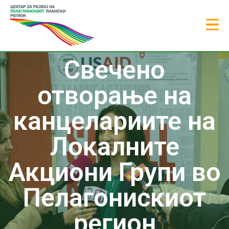
Свечено
отворање на
канцелариите на
Локалните
Акциони Групи во
Пелагонискиот
регион