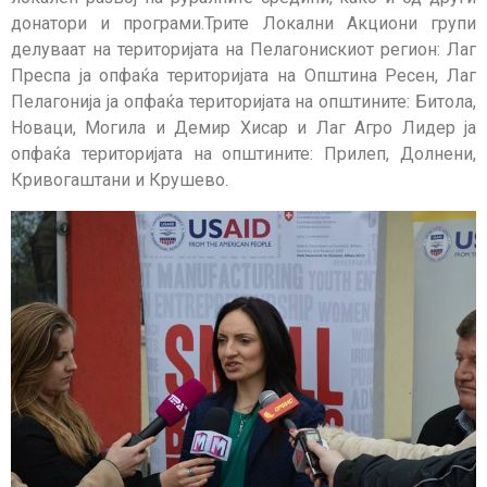
донатори и програми.Трите Локални Акциони групи
делуваат на територијата на Пелагонискиот регион: Лаг
Преспа ја опфаќа територијата на Општина Ресен, Лаг
Пелагонија ја опфаќа територијата на општините: Битола,
Новаци, Могила и Демир Хисар и Лаг Агро Лидер ја
опфаќа територијата на општините: Прилеп, Долнени,
Кривогаштани и Крушево.