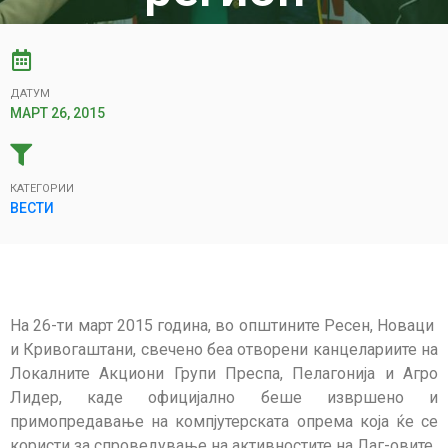
ДАТУМ
МАРТ 26, 2015
КАТЕГОРИИ
ВЕСТИ
На 26-ти март 2015 година, во општините Ресен, Новаци
и Кривогаштани, свечено беа отворени канцелариите на
Локалните Акциони Групи Преспа, Пелагонија и Агро
Лидер, каде официјално беше извршено и
примопредавање на компјутерската опрема која ќе се
користи за спроведување на активностите на Лаг-овите.