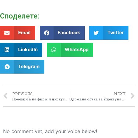
Споделeте:
Email
Facebook
Twitter
LinkedIn
WhatsApp
Telegram
PREVIOUS
NEXT
Проекција на филм и дискусија со дебатно кино во Демир Хисар и музички настап во Ресен во рамки на Регионалните денови на Културата во Пелагонија
Одржана обука за Управување со проектен циклус во рамките на ПеЛАГонија ЛЕАДЕР проектот
No comment yet, add your voice below!