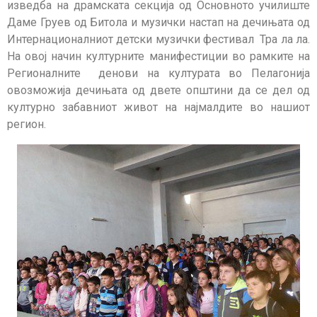
изведба на драмската секција од Основното училиште
Даме Груев од Битола и музички настап на дечињата од
Интернационалниот детски музички фестивал Тра ла ла.
На овој начин културните манифестиции во рамките на
Регионалните денови на културата во Пелагонија
овозможија дечињата од двете општини да се дел од
културно забавниот живот на најмалдите во нашиот
регион.