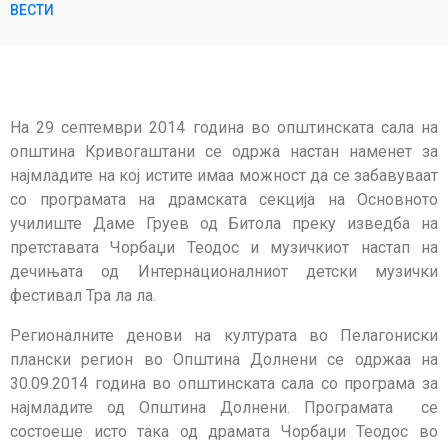
ВЕСТИ
На 29 септември 2014 година во општинската сала на
општина Кривогаштани се одржа настан наменет за
најмладите на кој истите имаа можност да се забавуваат
со програмата на драмската секција на Основното
училиште Даме Груев од Битола преку изведба на
претставата Чорбаџи Теодос и музичкиот настап на
дечињата од Интернационалниот детски музички
фестивал Тра ла ла.
Регионалните денови на културата во Пелагониски
плански регион во Општина Долнени се одржаа на
30.09.2014 година во општинската сала со програма за
најмладите од Општина Долнени. Програмата се
состоеше исто така од драмата Чорбаџи Теодос во