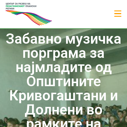
Забавно музичка
порграма за
најмладите од
Општините
Кривогаштани и
Долнени во
рамките на