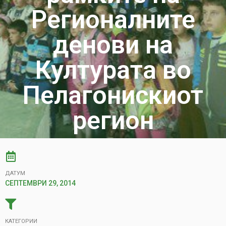
Регионалните
денови на
Културата во
Пелагонискиот
регион
ДАТУМ
СЕПТЕМВРИ 29, 2014
КАТЕГОРИИ