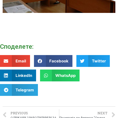
Споделeте:
Email
Facebook
Twitter
LinkedIn
WhatsApp
Telegram
PREVIOUS
NEXT
ОДРЖАНИ 2 РАБОТИЛНИЦИ ЗА ИЗРАБОТКА НА ПРОГРАМАТА ЗА РЕГИОНАЛЕН РАЗВОЈ НА ПЕЛАГОНИСКИОТ РЕГИОН ЗА ПЕРИОДОТ ОД 2015-2019 ГОДИНА
Проекција на филмот “Орладно” во Прилеп и Битола како дел од програмата на регионалните денови на културата во Пелагонискиот регион