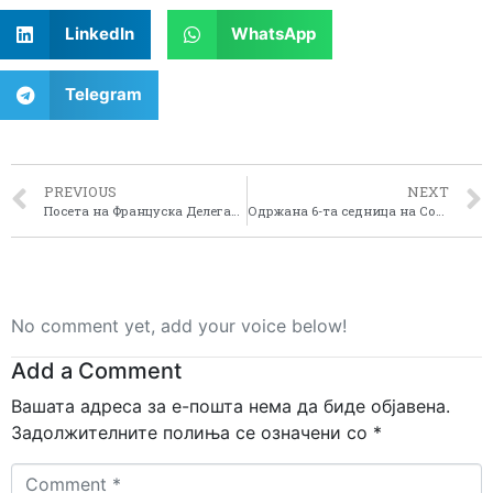
LinkedIn
WhatsApp
Telegram
PREVIOUS
NEXT
Посета на Француска Делегација на Пелагонискиот регион во рамките на Децентрализираната соработка помеѓу регион Долна Нормандија (Франција) и Р. Македонија
Одржана 6-та седница на Советот за развој на Пелагониски регион
No comment yet, add your voice below!
Add a Comment
Вашата адреса за е-пошта нема да биде објавена.
Задолжителните полиња се означени со
*
Comment