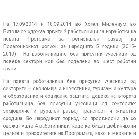
На 17.09.2014 и 18.09.2014 во Хотел Милениум во
Битола се одржаа првите 2 работилници за изработка на
новата Програма за регионален развој на
Пелагонискиот регион за наредните 5 години (2015-
2019). На работилниците беа присутни учесници од
повеќе сектори кои беа поделени во шест работни
групи.
На првата работилница беа присутни учесници од
секторите – економија и инвестиции, туризам и култура
и образование и социјална заштита, додека на втората
работилница беа присутни учесници од секторите:
земјоделие и рурален развој, транспорт и животна
средина. Во наредниот период се предвидени да се
одржат уште 4 работилници, каде ќе бидат дефинирани
целите и приоритетите на Програмата, како и мерките и