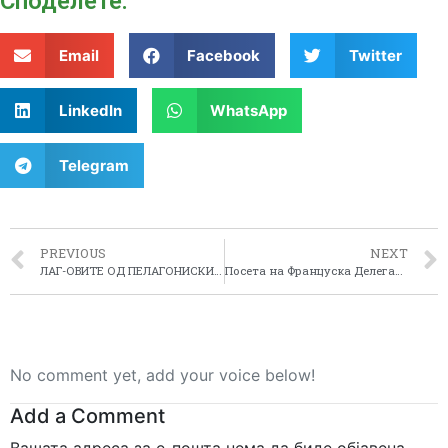
Споделeте:
Email
Facebook
Twitter
LinkedIn
WhatsApp
Telegram
PREVIOUS
NEXT
ЛАГ-ОВИТЕ ОД ПЕЛАГОНИСКИ РЕГИОН ВО СТУДИСКА ПОСЕТА ВО ХРВАТСКА
Посета на Француска Делегација на Пелагонискиот регион во рамките на Децентрализираната соработка помеѓу регион Долна Нормандија (Франција) и Р. Македонија
No comment yet, add your voice below!
Add a Comment