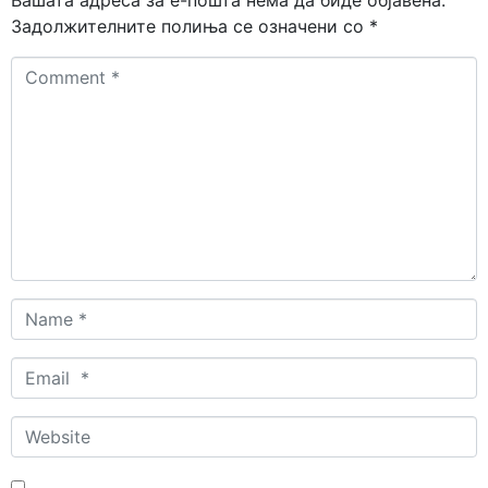
Вашата адреса за е-пошта нема да биде објавена.
Задолжителните полиња се означени со
*
Comment
*
Name
*
Email
*
Website