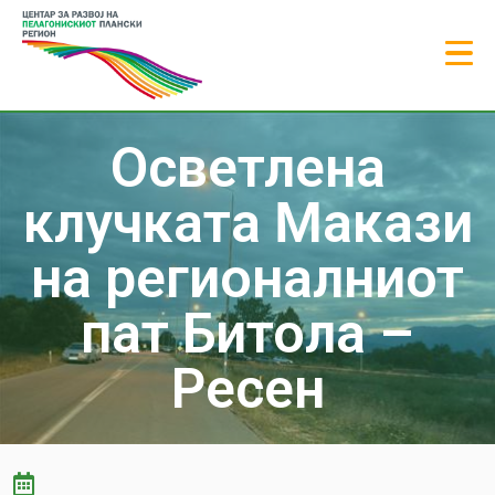
Осветлена
клучката Макази
на регионалниот
пат Битола –
Ресен