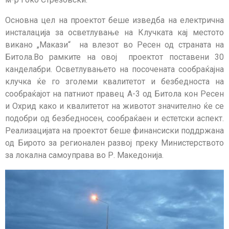
Основна цел на проектот беше изведба на електрична
инсталација за осветлување на Клучката кај местото
викано „Макази“ на влезот во Ресен од страната на
Битола.Во рамките на овој проектот поставени 30
канделабри. Осветлувањето на посочената сообраќајна
клучка ќе го зголеми квалитетот и безбедноста на
сообраќајот на патниот правец А-3 од Битола кон Ресен
и Охрид како и квалитетот на животот значително ќе се
подобри од безбедносен, сообраќаен и естетски аспект.
Реализацијата на проектот беше финансиски поддржана
од Бирото за регионален развој преку Министерството
за локална самоуправа во Р. Македонија.