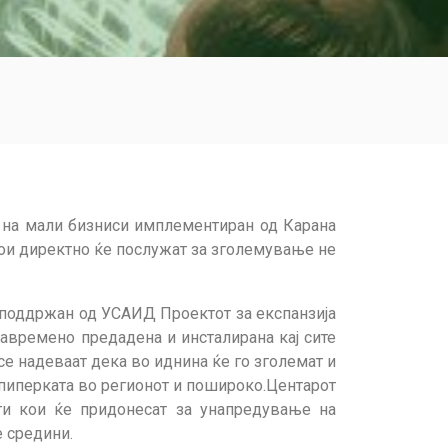
а на мали бизниси имплементиран од Карана
кои директно ќе послужат за зголемување не
 поддржан од УСАИД Проектот за експанзија
авремено предадена и инсталирана кај сите
се надеваат дека во иднина ќе го зголемат и
 пиперката во регионот и пошироко.Центарот
ти кои ќе придонесат за унапредување на
е средини.