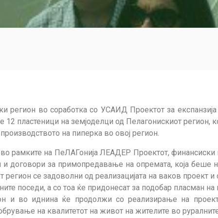
ски регион во соработка со УСАИД Проектот за експанзиј
де 12 пластеници на земјоделци од Пелагонискиот регион, 
а производството на пиперка во овој регион.
т во рамките на ПеЛАГонија ЛЕАДЕР Проектот, финансиски
и и договори за примопредавање на опремата, која беше н
 регион се задоволни од реализацијата на ваков проект и 
ите поседи, а со тоа ќе придонесат за подобар пласман на
ион и во иднина ќе продолжи со реализирање на проек
добрување на квалитетот на живот на жителите во руралнит