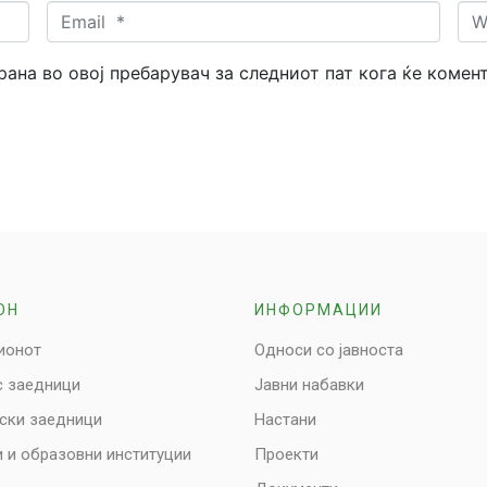
Email
Web
*
трана во овој пребарувач за следниот пат кога ќе комен
ОН
ИНФОРМАЦИИ
ионот
Односи со јавноста
с заедници
Јавни набавки
нски заедници
Настани
 и образовни институции
Проекти