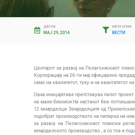
ДАТУМ
КАТЕГОРИИ
МАЈ 29, 2014
ВЕСТИ
Центарот за развој на Пелагонискиот план
Корпорација на 26-ти мај официјално преда
само на квалитетот, туку и на квантитетот н
Оваа иницијатива претставува пилот проек
на мали бизниси.На настанот беа потпишан
12 земјоделци. Земјоделците од Прилепскиот
подобрат производството на пиперка на нивн
за развој на Пелагонискиот плански рег
земјоделското производство , а со тоа и по