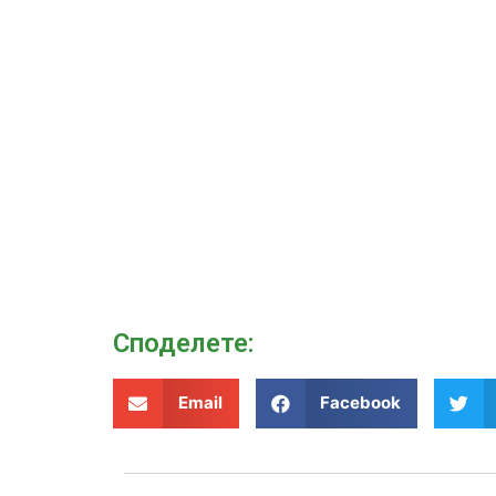
Споделeте:
Email
Facebook