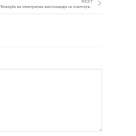
NEXT
Започна реализацијата на проектот “Изведба на електрична инсталација за осветлување на регионалната клучка “Макази” на регионалниот пат А – 3 на делницата Битола – Ресен”