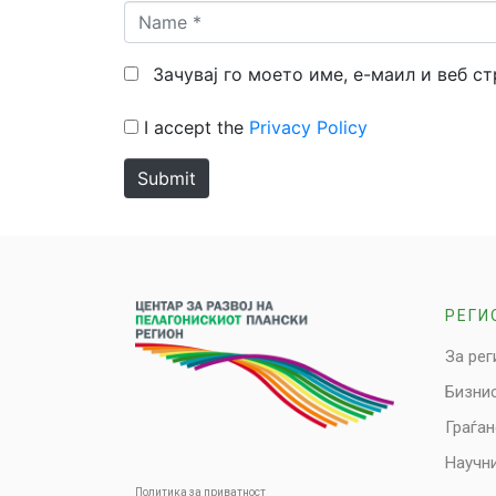
Name
*
Зачувај го моето име, е-маил и веб с
I accept the
Privacy Policy
Submit
РЕГИ
За рег
Бизни
Граѓа
Научни
Политика за приватност