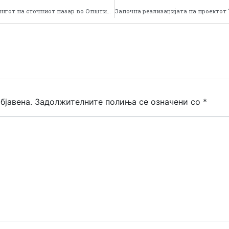
Започна последната фаза на од изградба на паркингот на сточниот пазар во Општина Кривогаштани
бјавена.
Задолжителните полиња се означени со
*