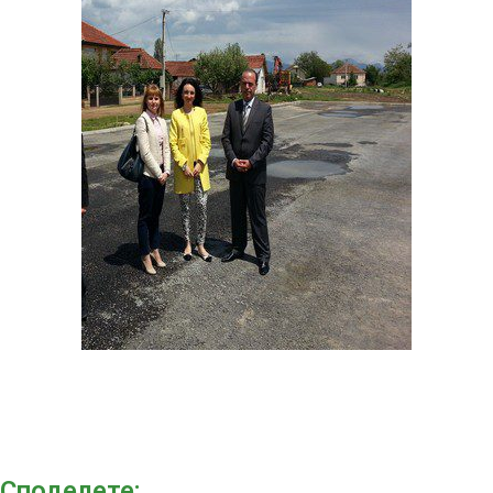
Споделeте: