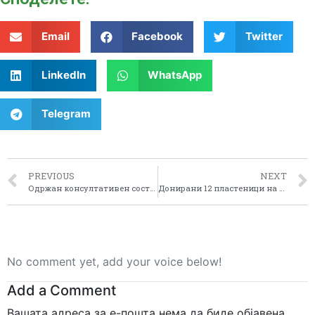
Email
Facebook
Twitter
LinkedIn
WhatsApp
Telegram
PREVIOUS
NEXT
Одржан консултативен состанок за програмирање на ИПА 2 Програмата
Донирани 12 пластеници на земјоделци од пелагонискиот регион за производство на пиперка
No comment yet, add your voice below!
Add a Comment
Вашата адреса за е-пошта нема да биде објавена.