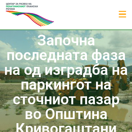
Започна
последната фаза
на од изградба на
паркингот на
сточниот пазар
во Општина
Кривогаштани