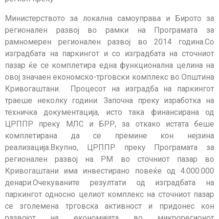
Министерството за локална самоуправа и Бирото за
регионален развој во рамки на Програмата за
рамномерен регионален развој во 2014 година.Со
изградбата на паркингот и со изградбата на сточниот
пазар ќе се комплетира една функционална целина на
овој значаен економско-трговски комплекс во Општина
Кривогаштани. Процесот на изградба на паркингот
траеше неколку години. Започна преку изработка на
техничка документација, исто така финансирана од
ЦРППР преку МЛС и БРР, за откако истата беше
комплетирана да се премине кон нејзина
реализација.Вкупно, ЦРППР преку Програмата за
регионален развој на РМ во сточниот пазар во
Кривогаштани има инвестирано повеќе од 4.000.000
денари.Очекуваните резултати од изградбата на
паркингот односно целиот комплекс на сточниот пазар
се зголемена трговска активност и придонес кон
развојот на економијата во микрорегионот