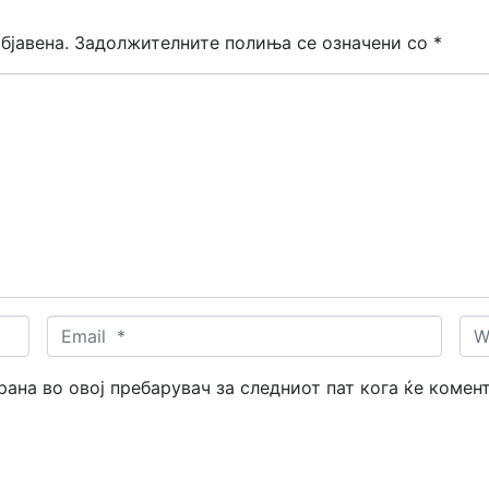
бјавена.
Задолжителните полиња се означени со
*
Email
Web
*
трана во овој пребарувач за следниот пат кога ќе комен