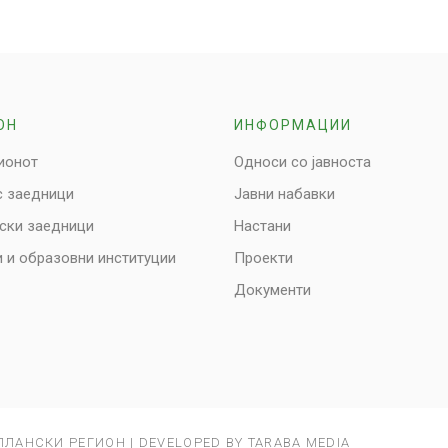
ОН
ИНФОРМАЦИИ
ионот
Односи со јавноста
с заедници
Јавни набавки
нски заедници
Настани
 и образовни институции
Проекти
Документи
ПЛАНСКИ РЕГИОН | DEVELOPED BY TARABA MEDIA