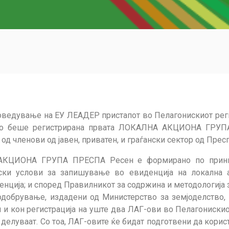
оведување на ЕУ ЛЕАДЕР пристапот во Пелагонискиот рег
ално беше регистрирана првата ЛОКАЛНА АКЦИОНА ГРУП
членови од јавен, приватен, и граѓански сектор од Прес
АКЦИОНА ГРУПА ПРЕСПА Ресен е формирано по принци
ски услови за запишување во евиденција на локална ак
нција; и според Правилникот за содржина и методологија з
 одобрување, издадени од Министерство за земјоделство,
 и кон регистрација на уште два ЛАГ-ови во Пелагонискиот
 делуваат. Со тоа, ЛАГ-овите ќе бидат подготвени да кори