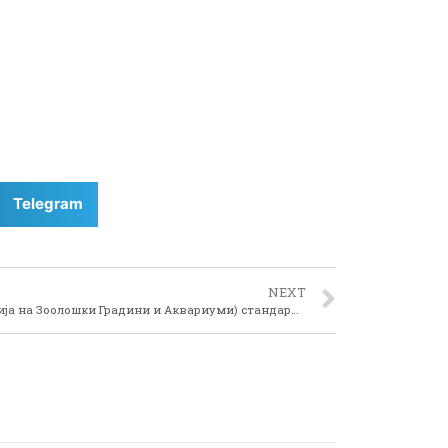
Telegram
NEXT
Тренинг за ЕАЗА (Европска Асоцијација на Зоолошки Градини и Аквариуми) стандарди и ЕУ правила