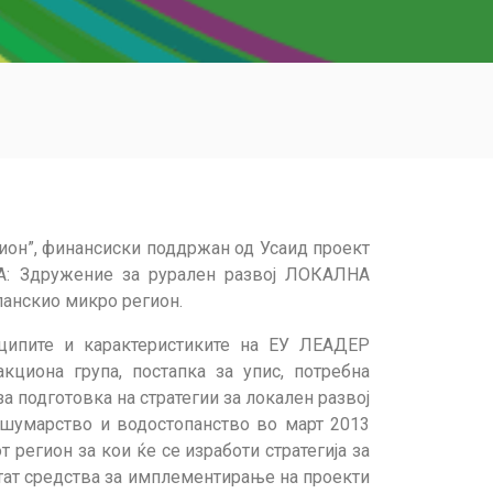
ион”, финансиски поддржан од Усаид проект
А: Здружение за рурален развој ЛОКАЛНА
панскио микро регион.
пите и карактеристиките на ЕУ ЛЕАДЕР
циона група, постапка за упис, потребна
а подготовка на стратегии за локален развој
 шумарство и водостопанство во март 2013
 регион за кои ќе се изработи стратегија за
стат средства за имплементирање на проекти