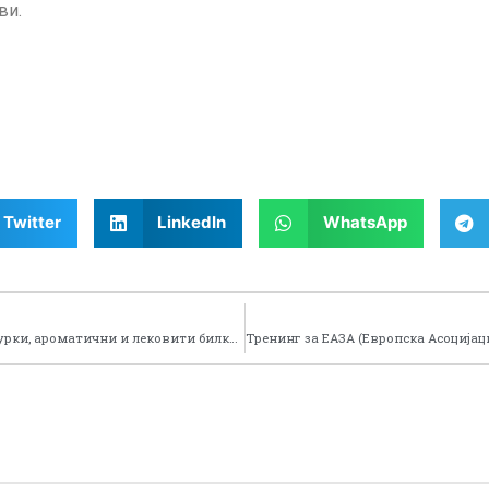
ви.
Twitter
LinkedIn
WhatsApp
Одржани дополнителни обуки за собирачи на печурки, ароматични и лековити билки и шумски плодови во Општина Демир Хисар