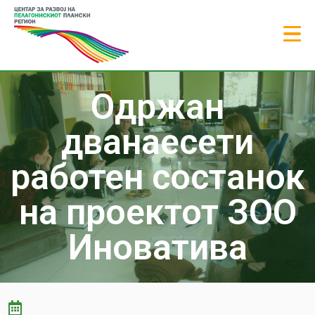
Одржан
дванаесети
работен состанок
на проектот ЗОО
Иноватива