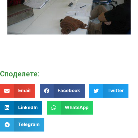
Споделeте:
Email
Facebook
Twitter
LinkedIn
WhatsApp
Telegram