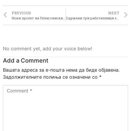
PREVIOUS
NEXT
Нови проект на Пелагонискиот регион
Одржани три работилници за подготвување на стратегии на Локалните Акциони Групи во Пелагонискиот регион
No comment yet, add your voice below!
Add a Comment
Вашата адреса за е-пошта нема да биде објавена.
Задолжителните полиња се означени со
*
Comment
*