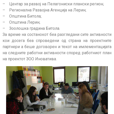
– Центар за развој на Пелагониски плански регион;
– Регионална Развојна Агенција на Лерин;
– Општина Битола;
– Општина Лерин;
– Зоолошка градина Битола.
За време на состанокот беа разгледани сите активности
кои досега беа спроведени од страна на проектните
партнери а беше договорен и текот на имлементацијата
на следните работни активности според работниот план
на проектот ЗОО Иноватива.