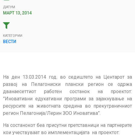
ДАТУМ
МАРТ 13, 2014
КАТЕГОРИИ
ВЕСТИ
На ден 13.03.2014 год. во седиштето на Центарот за
развој на Пелагониски плански регион се одржа
дванаесеттиот работен состанок на проектот:
”Иновативни едукативни програми за зајакнување на
ресурсите на животната средина во прекуграничниот
регион Пелагонија/Лерин ЗОО Иноватива”.
На состанокот беа присутни претставници на партнерите
кои учествуваат во имплементацијата на проектот: