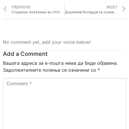
PREVIOUS
NEXT
Студиско патување во ЗОО Љубљана
Доделени Потврди за успешно помината обука за воведување на ЛЕАДЕР пристапот
No comment yet, add your voice below!
Add a Comment
Вашата адреса за е-пошта нема да биде објавена.
Задолжителните полиња се означени со
*
Comment
*