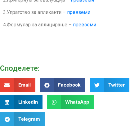
3.Упратство за апликанти –
превземи
4.Формулар за аплицирање –
превземи
Споделeте:
Email
Facebook
Twitter
LinkedIn
WhatsApp
Telegram