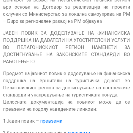
врз основа на Договор за реализација на проекти
склучен со Министерство за локална самоуправа на РМ
– Биро за регионален развој на РМ објавува
ЈАВЕН ПОВИК ЗА ДОДЕЛУВАЊЕ НА ФИНАНСИСКА
ПОДДРШКА НА ДАВАТЕЛИ НА УГОСТИТЕЛСКИ УСЛУГИ
ВО ПЕЛАГОНИСКИОТ РЕГИОН НАМЕНЕТИ ЗА
ДОСТИГНУВАЊЕ НА ЗАКОНСКИТЕ СТАНДАРДИ ВО
РАБОТЕЊЕТО
Предмет на јавниот повик е доделување на финансиска
поддршка на вршители на туристичка дејност во
Пелагонискиот регион за достигнување на постоечките
стандарди и унапредување на туристичката понуда.
Целосната документација на повикот може да се
превземи на подолу наведените линкови:
1.Јавен повик –
превземи
2.Критериум за евалуација –
превземи