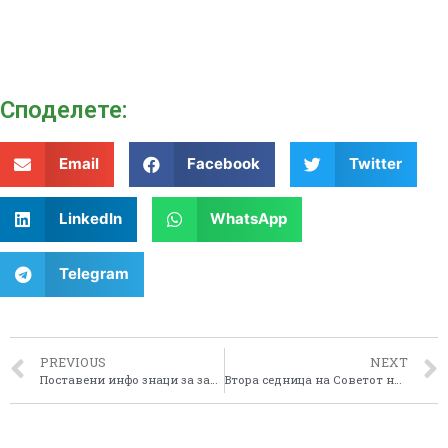
Споделeте:
Email
Facebook
Twitter
LinkedIn
WhatsApp
Telegram
PREVIOUS
NEXT
Поставени инфо знаци за заштита од пожар во Пелагонискиот регион
Втора седница на Советот на Пелагонискиот регион