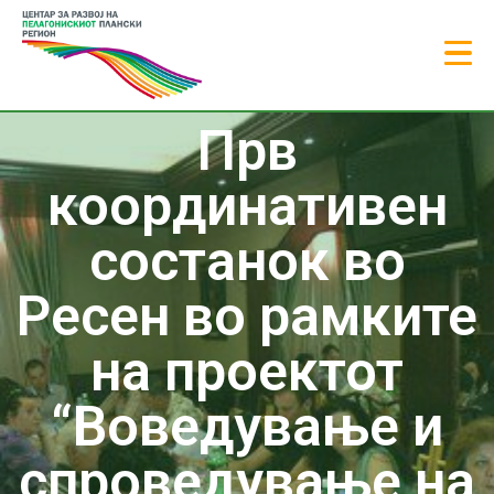
Прв
координативен
состанок во
Ресен во рамките
на проектот
“Воведување и
спроведување на