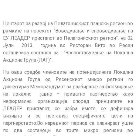
Центарот за развој на Пелагонискиот плански регион во
рамките на проектот “Воведување и спроведување на
ЕУ ЛЕАДЕР пристапот во Пелагонискиот регион”, на 02
Јули 2013 година во Ресторан Вито во Ресен
организира состанок за : “Воспоставување на Локална
Акциона Група (ЛАГ)”.
На оваа средба членовите на потенцијалната Локална
Акциона Група од Ресенскиот микро регион го
дискутираа Меморандумот за разбирање за формирање
на локално јавно – приватно партнерство како
неформална организација според принципите на
ЛЕАДЕР пристапот, се избра името, се дефинира
визијата и се поставија специфичните цели на
партнерството.Во наредниот период се планираат уште
по два состаноци во трите микро региони во