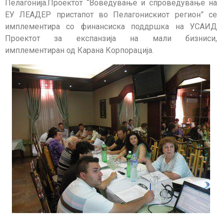
Пелагонија.Проектот “Воведување и спроведување на
ЕУ ЛЕАДЕР пристапот во Пелагонискиот регион” се
имплементира со финансиска поддршка на УСАИД
Проектот за експанзија на мали бизниси,
имплементиран од Карана Корпорација.