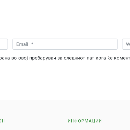
Email
Web
*
трана во овој пребарувач за следниот пат кога ќе комен
ОН
ИНФОРМАЦИИ