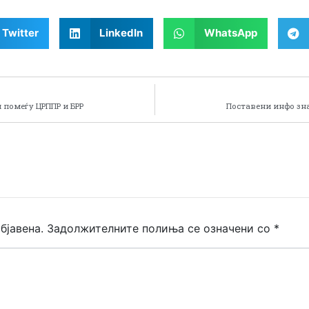
Twitter
LinkedIn
WhatsApp
 помеѓу ЦРППР и БРР
Поставени инфо зна
бјавена.
Задолжителните полиња се означени со
*