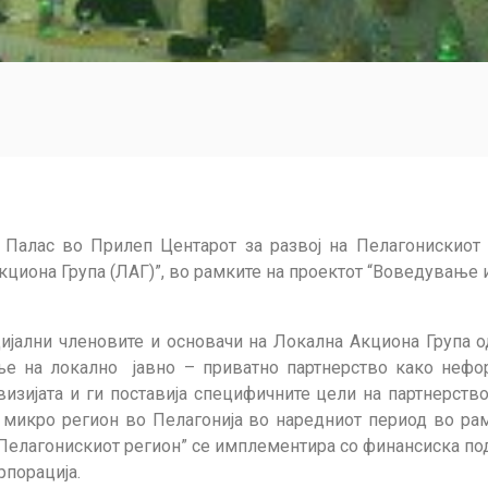
 Палас во Прилеп Центарот за развој на Пелагонискиот
Акциона Група (ЛАГ)”, во рамките на проектот “Воведувањ
цијални членовите и основачи на Локална Акциона Група 
 на локално јавно – приватно партнерство како нефор
зијата и ги поставија специфичните цели на партнерство
е микро регион во Пелагонија во наредниот период во ра
елагонискиот регион” се имплементира со финансиска по
рпорација.