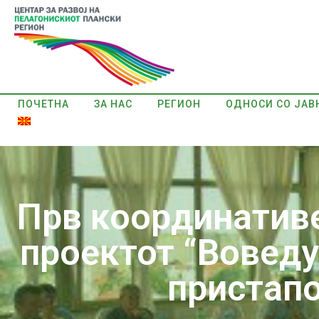
ПОЧЕТНА
ЗА НАС
РЕГИОН
ОДНОСИ СО ЈАВ
Прв координативе
проектот “Вовед
пристапо