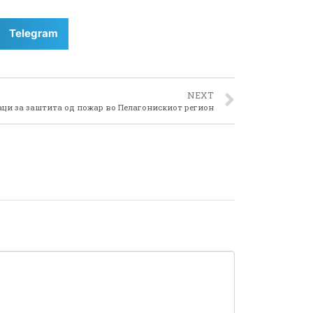
Telegram
NEXT
ци за заштита од пожар во Пелагонискиот регион