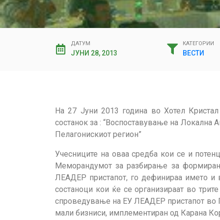
ДАТУМ
КАТЕГОРИИ
ЈУНИ 28, 2013
ВЕСТИ
На 27 Јуни 2013 година во Хотел Кристал
состанок за : “Воспоставување на Локална 
Пелагонискиот регион”
Учесниците на оваа средба кои се и потен
Меморандумот за разбирање за формирање
ЛЕАДЕР пристапот, го дефинираа името и ви
состаноци кои ќе се организираат во трит
спроведување на ЕУ ЛЕАДЕР пристапот во П
мали бизниси, имплементиран од Карана Ко