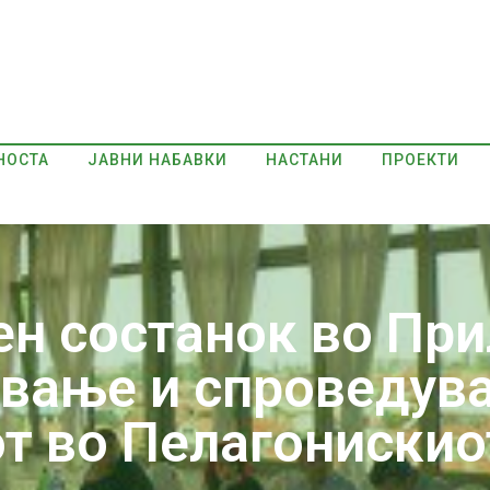
НОСТА
ЈАВНИ НАБАВКИ
НАСТАНИ
ПРОЕКТИ
н состанок во При
ување и спроведув
т во Пелагонискио