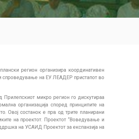
 плански регион организира координативен
е и спроведување на ЕУ ЛЕАДЕР пристапот во
од Прилепскиот микро регион го дискутираа
мална организација според принципите на
то. Овој состанок е прв од трите планирани
мките на проектот. Проектот “Воведување и
ддршка на УСАИД Проектот за експанзија на