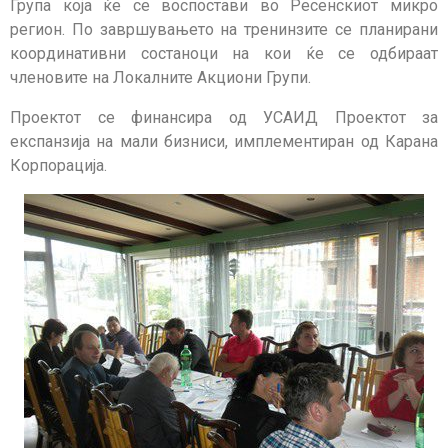
Група која ќе се воспостави во Ресенскиот микро
регион. По завршувањето на тренинзите се планирани
координативни состаноци на кои ќе се одбираат
членовите на Локалните Акциони Групи.
Проектот се финансира од УСАИД Проектот за
експанзија на мали бизниси, имплементиран од Карана
Корпорација.