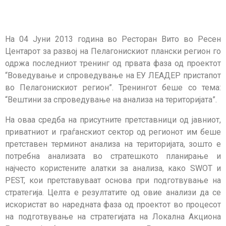
На 04 Јуни 2013 година во Ресторан Вито во Ресен
Центарот за развој на Пелагонискиот плански регион го
одржа последниот тренинг од првата фаза од проектот
“Воведување и спроведување на ЕУ ЛЕАДЕР пристапот
во Пелагонискиот регион”. Тренингот беше со тема:
“Вештини за спроведување на анализа на територијата”.
На оваа средба на присутните претставници од јавниот,
приватниот и граѓанскиот сектор од регионот им беше
претставен терминот анализа на територијата, зошто е
потребна анализата во стратешкото планирање и
најчесто користените алатки за анализа, како SWOT и
PEST, кои претставуваат основа при подготвување на
стратегија. Целта е резултатите од овие анализи да се
искористат во наредната фаза од проектот во процесот
на подготвување на стратегијата на Локална Акциона