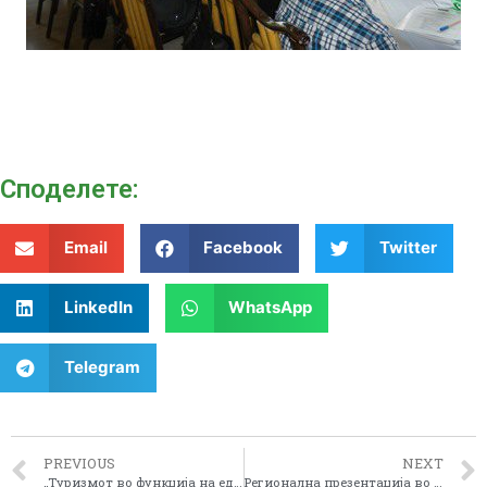
Споделeте:
Email
Facebook
Twitter
LinkedIn
WhatsApp
Telegram
PREVIOUS
NEXT
„Tуризмот во функција на едукација, култура и вмрежување“
Регионална презентација во Лерин, Р. Грција