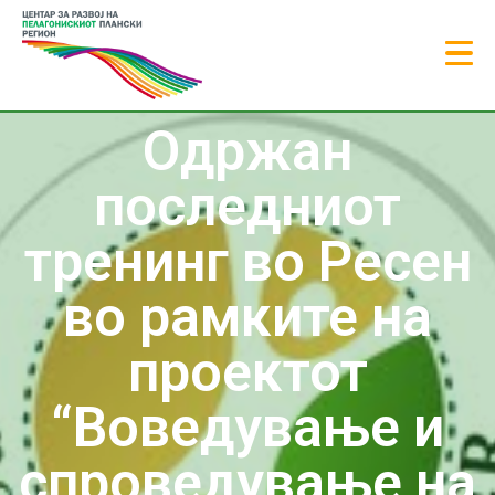
Одржан
последниот
тренинг во Ресен
во рамките на
проектот
“Воведување и
спроведување на