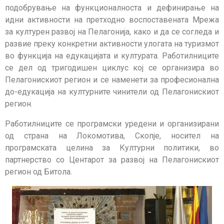
подобрување на функционалноста и дефинирање на
идни активности на претходно воспоставената Мрежа
за културен развој на Пелагонија, како и да се согледа и
развие преку конкретни активности улогата на туризмот
во функција на едукацијата и културата. Работилниците
се дел од тригодишен циклус кој се организира во
Пелагонискиот регион и се наменети за професионална
до-едукација на културните чинители од Пелагонискиот
регион.
Работилниците се програмски уредени и организирани
од страна на Локомотива, Скопје, носител на
програмската целина за Културни политики, во
партнерство со Центарот за развој на Пелагонискиот
регион од Битола.