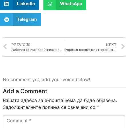
LinkedIn
WhatsApp
Telegram
PREVIOUS
NEXT
Работен состанок : Регионално управување со отпад
Одржан последниот тренинг во Ресен во рамките на проектот “Воведување и спроведување на ЕУ ЛЕАДЕР пристапот во Пелагонискиот регион”
No comment yet, add your voice below!
Add a Comment
Вашата адреса за е-пошта нема да биде објавена.
Задолжителните полиња се означени со
*
Comment
*