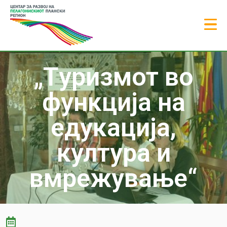
„Tуризмот во
функција на
едукација,
култура и
вмрежување“