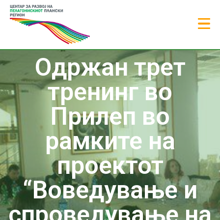
Одржан трет
тренинг во
Прилеп во
рамките на
проектот
“Воведување и
спроведување на