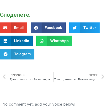
Споделeте:
Email
Facebook
Twitter
LinkedIn
WhatsApp
Telegram
PREVIOUS
NEXT
Трет тренинг во Ресен во рамките на проектот “Воведување и спроведување на ЕУ ЛЕАДЕР пристапот во Пелагонискиот регион”
Трет тренинг во Битола во рамките на проектот “Воведување и спроведување на ЕУ ЛЕАДЕР пристапот во Пелагонискиот регион”
No comment yet, add your voice below!