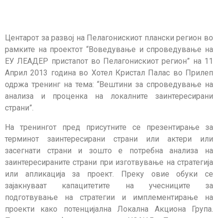
Центарот за развој на Пелагонискиот плански регион во
рамките на проектот “Воведување и спроведување на
ЕУ ЛЕАДЕР пристапот во Пелагонискиот регион” на 11
Април 2013 година во Хотел Кристал Палас во Прилеп
одржа тренинг на тема: “Вештини за спроведување на
анализа и проценка на локалните заинтересирани
страни”.
На тренингот пред присутните се презентирање за
терминот заинтересирани страни или актери или
засегнати страни и зошто е потребна анализа на
заинтересираните страни при изготвување на стратегија
или апликација за проект. Преку овие обуки се
зајакнуваат капацитетите на учесниците за
подготвување на стратегии и имплементирање на
проекти како потенцијална Локална Акциона Група.