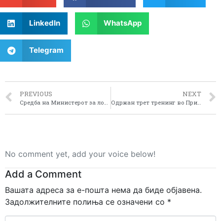
LinkedIn
WhatsApp
Telegram
PREVIOUS
NEXT
Средба на Министерот за локална самоуправа со Центрите за регионален развој во Битола
Одржан трет тренинг во Прилеп во рамките на проектот “Воведување и спроведување на ЕУ ЛЕАДЕР пристапот во Пелагонискиот регион”
No comment yet, add your voice below!
Add a Comment
Вашата адреса за е-пошта нема да биде објавена.
Задолжителните полиња се означени со
*
Comment