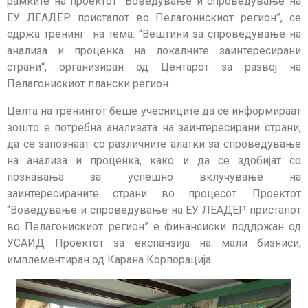
рамките на проектот “Воведување и спроведување на
ЕУ ЛЕАДЕР пристапот во Пелагонискиот регион”, се
одржа тренинг на тема: “Вeштини за спроведување на
анализа и проценка на локалните заинтересирани
страни“, организиран од Центарот за развој на
Пелагонискиот плански регион.
Целта на тренингот беше учесниците да се информираат
зошто е потребна анализата на заинтересирани страни,
да се запознаат со различните алатки за спроведување
на анализа и проценка, како и да се здобијат со
познавања за успешно вклучување на
заинтересираните страни во процесот. Проектот
“Воведување и спроведување на ЕУ ЛЕАДЕР пристапот
во Пелагонискиот регион” е финансиски поддржан од
УСАИД Проектот за експанзија на мали бизниси,
имплементиран од Карана Корпорација.