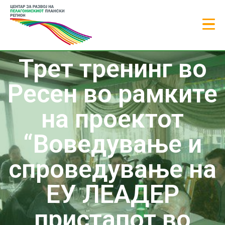
Трет тренинг во
Ресен во рамките
на проектот
“Воведување и
спроведување на
ЕУ ЛЕАДЕР
пристапот во