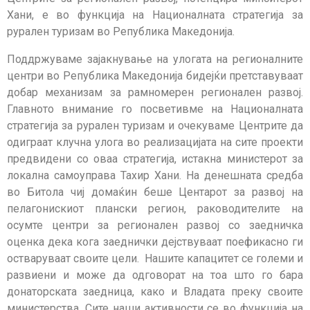
Хани, е во функција на Националната стратегија за
рурален туризам во Република Македонија.
Поддржуваме зајакнување на улогата на регионалните
центри во Република Македонија бидејќи претставуваат
добар механизам за рамномерен регионален развој.
Главното внимание го посветивме на Националната
стратегија за рурален туризам и очекуваме Центрите да
одиграат клучна улога во реализацијата на сите проекти
предвидени со оваа стратегија, истакна министерот за
локална самоуправа Тахир Хани. На денешната средба
во Битола чиј домаќин беше Центарот за развој на
пелагонискиот плански регион, раководителите на
осумте центри за регионален развој со заедничка
оценка дека кога заеднички дејствуваат поефикасно ги
остваруваат своите цели. Нашите капацитет се големи и
развиени и може да одговорат на тоа што го бара
донаторската заедница, како и Владата преку своите
министерства. Сите наши активности се во функција на