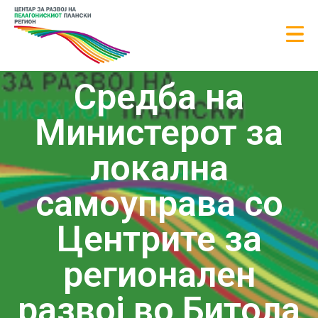
Средба на
Министерот за
локална
самоуправа со
Центрите за
регионален
развој во Битола