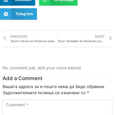
Telegram
PREVIOUS
NEXT
Трета обука во Ресен во рамките на проектот “Воведување и спроведување на ЕУ ЛЕАДЕР пристапот во Пелагонискиот регион”
Трет тренинг во Ресен во рамките на проектот “Воведување и спроведување на ЕУ ЛЕАДЕР пристапот во Пелагонискиот регион”
No comment yet, add your voice below!
Add a Comment
Вашата адреса за е-пошта нема да биде објавена.
Задолжителните полиња се означени со
*
Comment
*