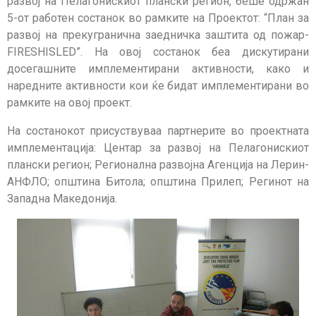
развој на Пелагонискиот плански регион, беше одржан
5-от работен состанок во рамките на Проектот: “План за
развој на прекугранична заедничка заштита од пожар-
FIRESHISLED”. На овој состанок беа дискутирани
досегашните имплементирани активности, како и
наредните активности кои ќе бидат имплементирани во
рамките на овој проект.
На состанокот присуствуваа партнерите во проектната
имплементација: Центар за развој на Пелагонискиот
плански регион; Регионална развојна Агенција на Лерин-
АНФЛО; општина Битола; општина Прилеп; Регинот на
Западна Македонија.