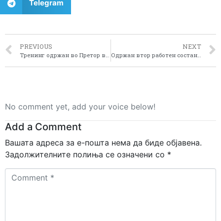
Telegram
PREVIOUS
NEXT
Tренинг одржан во Претор во рамките на проектот “Воведување и спроведување на ЕУ ЛЕАДЕР пристапот во Пелагонискиот регион”
Одржан втор работен состанок на проектот ЗОО Иноватива
No comment yet, add your voice below!
Add a Comment
Вашата адреса за е-пошта нема да биде објавена.
Задолжителните полиња се означени со
*
Comment
*