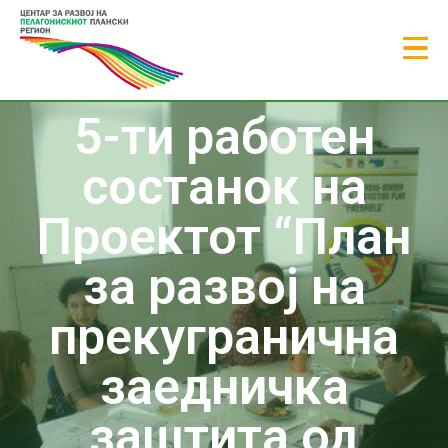
5-ти работен
состанок на
Проектот “План
за развој на
прекугранична
заедничка
заштита од