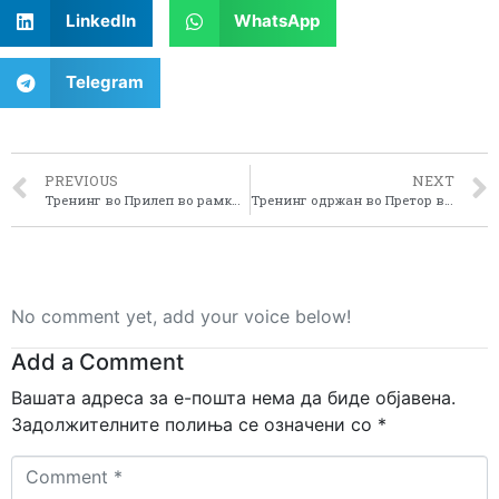
LinkedIn
WhatsApp
Telegram
PREVIOUS
NEXT
Тренинг во Прилеп во рамките на проектот “Воведување и спроведување на ЕУ ЛЕАДЕР пристапот во пелагонискиот регион ”.
Tренинг одржан во Претор во рамките на проектот “Воведување и спроведување на ЕУ ЛЕАДЕР пристапот во Пелагонискиот регион”
No comment yet, add your voice below!
Add a Comment
Вашата адреса за е-пошта нема да биде објавена.
Задолжителните полиња се означени со
*
Comment
*