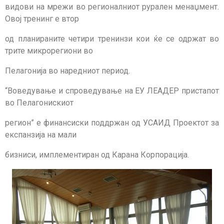
видови на мрежи во регионалниот рурален менаџмент.
Овој тренинг е втор
од планираните четири тренинзи кои ќе се одржат во
трите микрорегиони во
Пелагонија во наредниот период.
“Воведување и спроведување на ЕУ ЛЕАДЕР пристапот
во Пелагонискиот
регион” е финансиски поддржан од УСАИД Проектот за
експанзија на мали
бизниси, имплементиран од Карана Корпорација.