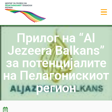
Прилог на “Al
Jezeera Balkans”
за потенцијалите
на Пелагонискиот
регион