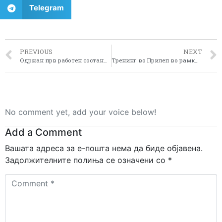
Telegram
PREVIOUS
NEXT
Одржан прв работен состанок на проектот ЗОО Иноватива
Тренинг во Прилеп во рамките на проектот: “Воведување и спроведување на ЕУ ЛЕАДЕР пристапот во Пелагонискиот регион”
No comment yet, add your voice below!
Add a Comment
Вашата адреса за е-пошта нема да биде објавена.
Задолжителните полиња се означени со
*
Comment
*