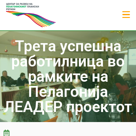
Трета успешна
работилница во
рамките на
Пелагонија
ЛЕАДЕР проектот