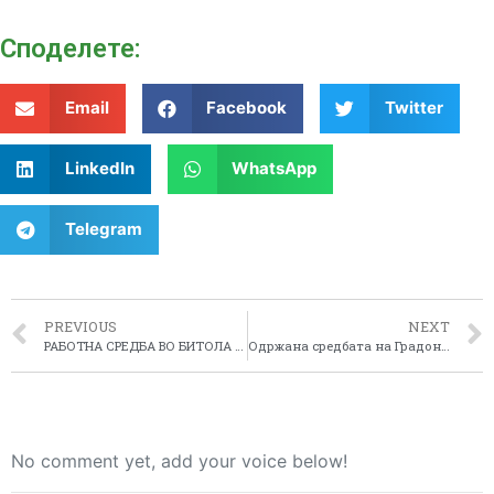
Споделeте:
Email
Facebook
Twitter
LinkedIn
WhatsApp
Telegram
PREVIOUS
NEXT
РАБОТНА СРЕДБА ВО БИТОЛА ВО РАМКИТЕ НА ПРОЕКТОТ “ВОВЕДУВАЊЕ И СПРОВЕДУВАЊЕ НА ЕУ ЛЕАДЕР ПРИСТАПОТ ВО ПЕЛАГОНИСКИОТ РЕГИОН”
Одржана средбата на Градоначалниците на Општините на Пелагонискиот регион
No comment yet, add your voice below!