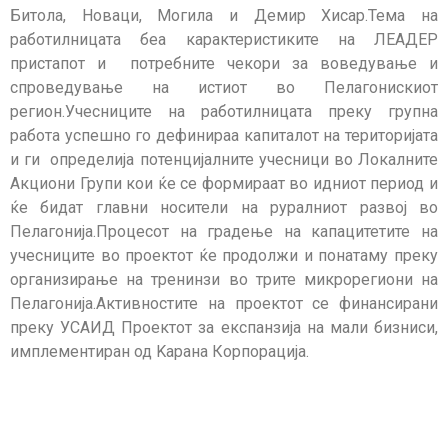
Битола, Новаци, Могила и Демир Хисар.Тема на
работилницата беа карактеристиките на ЛЕАДЕР
пристапот и потребните чекори за воведување и
спроведување на истиот во Пелагонискиот
регион.Учесниците на работилницата преку групна
работа успешно го дефинираа капиталот на територијата
и ги определија потенцијалните учесници во Локалните
Акциони Групи кои ќе се формираат во идниот период и
ќе бидат главни носители на руралниот развој во
Пелагонија.Процесот на градење на капацитетите на
учесниците во проектот ќе продолжи и понатаму преку
организирање на тренинзи во трите микрорегиони на
Пелагонија.Активностите на проектот се финансирани
преку УСАИД Проектот за експанзија на мали бизниси,
имплементиран од Kарана Корпорација.