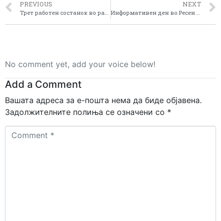
PREVIOUS
NEXT
Трет работен состанок во рамките на Проектот “ План за развој на прекугранична заедничка заштита од пожар- FIRESHISLED”
Информативен ден во Ресен за проектот Воведување и спроведување на LEADER пристап на ЕУ во пелагонискиот регион
No comment yet, add your voice below!
Add a Comment
Вашата адреса за е-пошта нема да биде објавена.
Задолжителните полиња се означени со
*
Comment
*