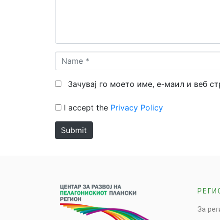
Name
*
Зачувај го моето име, е-маил и веб с
I accept the
Privacy Policy
Submit
РЕГИ
За рег