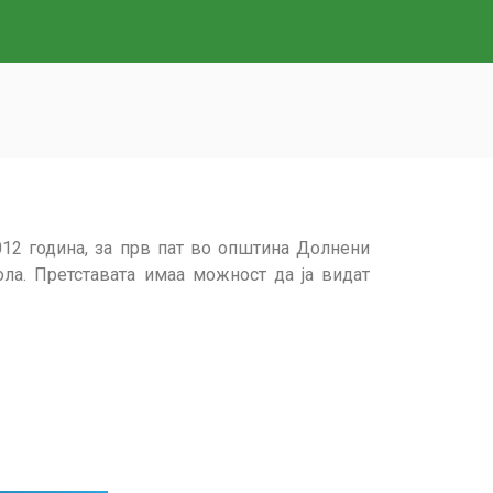
012 година, за прв пат во општина Долнени
ола. Претставата имаа можност да ја видат