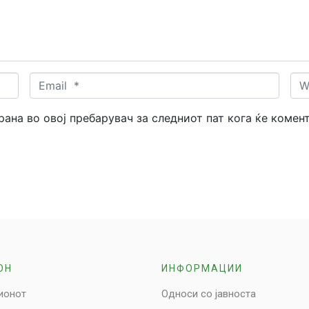
Email
Web
*
трана во овој пребарувач за следниот пат кога ќе комен
ОН
ИНФОРМАЦИИ
ионот
Односи со јавноста