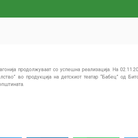
гонија продолжуваат со успешна реализација. На 02.11.2
елство” во продукција на детскиот театар “Бабец” од Бит
општината.