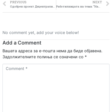
PREVIOUS
NEXT
Одобрен проект Децентрализирана соработка- културна политика и културна размена – помеѓу Р. Македонија (регионот Пелагонија) и Р. Франција (регионот Долна Нормандија)”
Работилницата на тема: “Намалени трошоци за енергија и зголемен профит”
No comment yet, add your voice below!
Add a Comment
Вашата адреса за е-пошта нема да биде објавена.
Задолжителните полиња се означени со
*
Comment
*