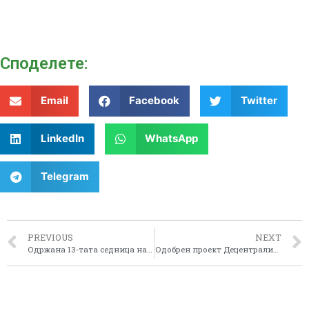
Споделeте:
Email
Facebook
Twitter
LinkedIn
WhatsApp
Telegram
PREVIOUS
NEXT
Одржана 13-тата седница на Советот за разво на Пелагонискиот плански регион
Одобрен проект Децентрализирана соработка- културна политика и културна размена – помеѓу Р. Македонија (регионот Пелагонија) и Р. Франција (регионот Долна Нормандија)”