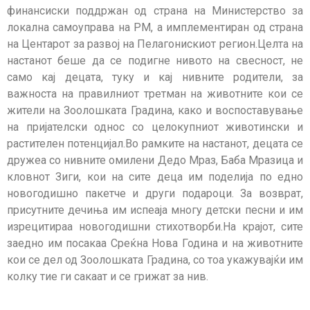
финансиски поддржан од страна на Министерство за
локална самоуправа на РМ, а имплементиран од страна
на Центарот за развој на Пелагонискиот регион.Целта на
настанот беше да се подигне нивото на свесност, не
само кај децата, туку и кај нивните родители, за
важноста на правилниот третман на животните кои се
жители на Зоолошката Градина, како и воспоставување
на пријателски однос со целокупниот животински и
растителен потенцијал.Во рамките на настанот, децата се
дружеа со нивните омилени Дедо Мраз, Баба Мразица и
кловнот Зиги, кои на сите деца им поделија по едно
новогодишно пакетче и други подароци. За возврат,
присутните дечиња им испеаја многу детски песни и им
изрецитираа новогодишни стихотворби.На крајот, сите
заедно им посакаа Среќна Нова Година и на животните
кои се дел од Зоолошката Градина, со тоа укажувајќи им
колку тие ги сакаат и се грижат за нив.