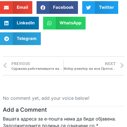
Email
Facebook
Twitter
LinkedIn
WhatsApp
Telegram
PREVIOUS
NEXT
Одржана работилницата на тема: Енергетски ефикасни јавни услуги на локално ниво
Избор-реизбор на нов Претседател на Советот за развој на Пелагонискиот плански регион
No comment yet, add your voice below!
Add a Comment
Вашата адреса за е-пошта нема да биде објавена.
Задолжителните полиња се означени со
*