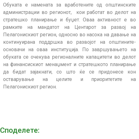
Обуката е намената за вработените од општинските
администрации во регионот, кои работат во делот на
стратешко планирање и буџет. Оваа активност е во
рамките на мандатот на Центарот за развој на
Пелагонискиот регион, односно во насока на давање на
континуирана поддршка во развојот на општините-
основачи на оваа институција. По завршувањето на
обуката се очекува регионалните капацитети во делот
на финансискиот менаџмент и стратешкото планирање
да бидат зајакнати, со што ќе се придонесе кон
остварување на целите и приоритетите на
Пелагонискиот регион.
Споделeте: