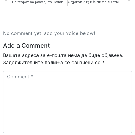
Центарот за развој на Пелагонискиот плански регион одржа две трибини за учениците од средното општинско училиште ,,Ѓорче Петров” и за учениците од средното општинско училиште ,,Ристе Ристески – Ричко” во општина Прилеп.
Одржани трибини во Долнени, Кривогаштани и Прилеп
No comment yet, add your voice below!
Add a Comment
Вашата адреса за е-пошта нема да биде објавена.
Задолжителните полиња се означени со
*
Comment
*