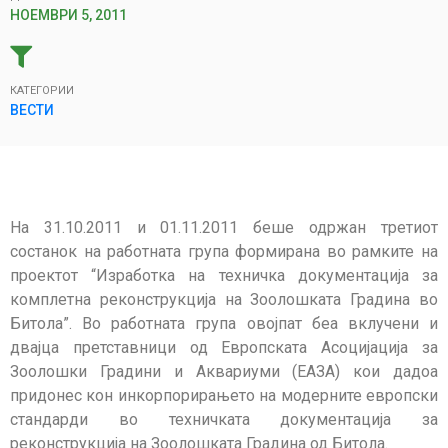
НОЕМВРИ 5, 2011
КАТЕГОРИИ
ВЕСТИ
На 31.10.2011 и 01.11.2011 беше одржан третиот
состанок на работната група формирана во рамките на
проектот “Изработка на техничка документација за
комплетна реконструкција на Зоолошката Градина во
Битола”. Во работната група овојпат беа вклучени и
двајца претставници од Европската Асоцијација за
Зоолошки Градини и Аквариуми (ЕАЗА) кои дадоа
придонес кон инкорпорирањето на модерните европски
стандарди во техничката документација за
реконструкција на Зоолошката Градина од Битола.