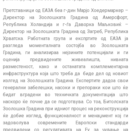
Претставници од ЕАЗА беа г-дин Марјо Хоедермаркер –
Директор на Зоолошката Градина од Амерсфорт,
Република Холандија и г-ѓа Даворка Маљковиќ –
Директор на Зоолошката Градина од Загреб, Република
Хрватска. Работната група и експртите од ЕАЗА ја
разгледа моменталната состојба во Зоолошката
Градина, ги анализираа нејзините потенцијали и ги
оценија предвидените живеалишта, нивната
разместеност, како и останатата комплементарна
инфраструктура која што треба да биде дел од новиот
излгед на Зоолошката Градина. Експертите дадоа свои
генерални забелешки, насоки и препораки кои што ќе
бидат вградени во техничката документација што
наскоро ќе почне да се подготвува. Со тоа, Битолската
Зоолошка Градина при идниот процес на реконструкција
ќе добие изглед, функционалност и менаџмент кој ги
задоволува современите Европски стандарди
предвидени со регулативата на Еу за чување на