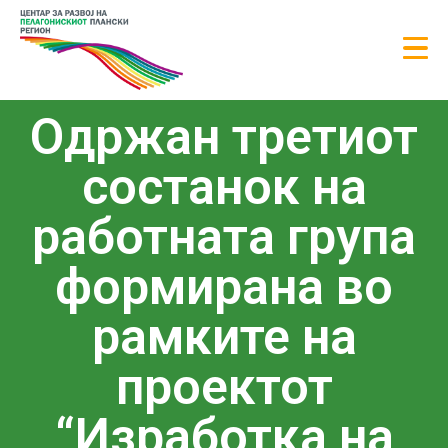
Oдржан третиот
состанок на
работната група
формирана во
рамките на
проектот
“Изработка на