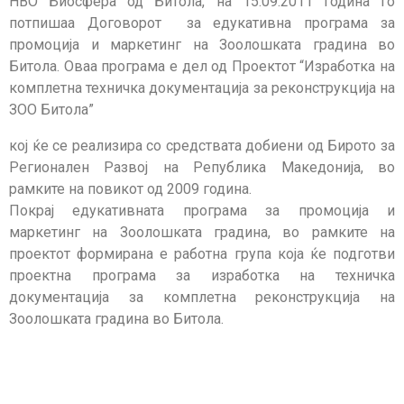
НВО Биосфера од Битола, на 15.09.2011 година го
потпишаа Договорoт за едукативна програма за
промоција и маркетинг на Зоолошката градина во
Битола. Оваа програма е дел од Проектот “Изработка на
комплетна техничка документација за реконструкција на
ЗОО Битола”
кој ќе се реализира со средствата добиени од Бирото за
Регионален Развој на Република Македонија, во
рамките на повикот од 2009 година.
Покрај едукативната програма за промоција и
маркетинг на Зоолошката градина, во рамките на
проектот формирана е работна група која ќе подготви
проектна програма за изработка на техничка
документација за комплетна реконструкција на
Зоолошката градина во Битола.