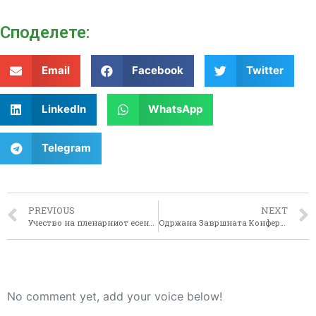
Споделeте:
Email
Facebook
Twitter
LinkedIn
WhatsApp
Telegram
PREVIOUS
NEXT
Учество на пленарниот есенски состанок на Собранието на Европски региони (АЕР), односно неговиот Комитет 1
Oдржана Завршната Конференција за Проектот- Институционална надградба и поддршка на бизнис активностите во Пелагонискиот Регион
No comment yet, add your voice below!