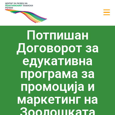
Потпишан
Договорoт за
едукативна
програма за
промоција и
маркетинг на
Зоолошката