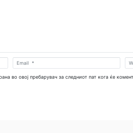
Email
Web
*
трана во овој пребарувач за следниот пат кога ќе комен