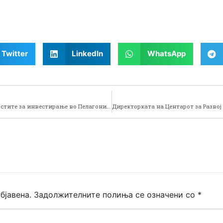
Twitter
LinkedIn
WhatsApp
Организирана регионална презентација на можностите за инвестирање во Пелагонискиот регион во Лерин
бјавена.
Задолжителните полиња се означени со
*