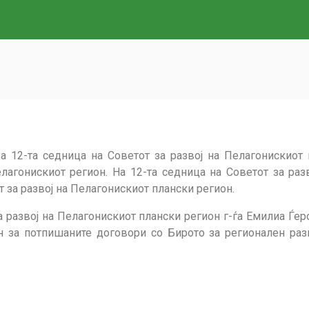
а 12-та седница на Советот за развој на Пелагонискиот 
лагонискиот регион. На 12-та седница на Советот за ра
 за развој на Пелагонискиот плански регион.
а развој на Пелагонискиот плански регион г-ѓа Емилиа Ѓе
н за потпишаните договори со Бирото за регионален раз