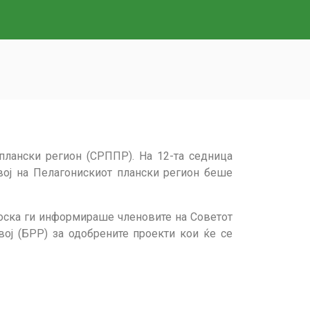
плански регион (СРППР). На 12-та седница
звој на Пелагонискиот плански регион беше
роска ги информираше членовите на Советот
вој (БРР) за одобрените проекти кои ќе се