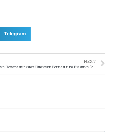
Telegram
NEXT
Директорката на Центарот за Развој на Пелагонискиот Плански Регион г-ѓа Емилиа Ѓероска заедно со Директорката на Зоолошката градина Скопје г-ѓа Татјана Стаменов, потпишаа Меморандум за соработка