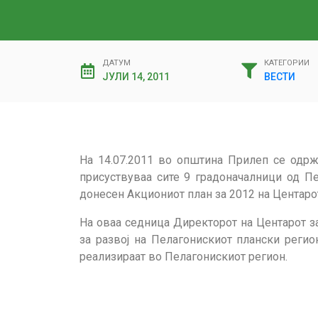
ДАТУМ
КАТЕГОРИИ
ЈУЛИ 14, 2011
ВЕСТИ
На 14.07.2011 во општина Прилеп се одрж
присуствуваа сите 9 градоначалници од Пе
донесен Акциониот план за 2012 на Центарот
На оваа седница Директорот на Центарот з
за развој на Пелагонискиот плански регио
реализираат во Пелагонискиот регион.