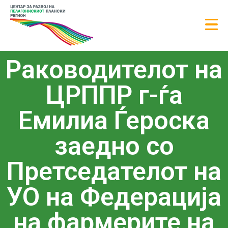
Раководителот на
ЦРППР г-ѓа
Емилиа Ѓероска
заедно со
Претседателот на
УО на Федерација
на фармерите на