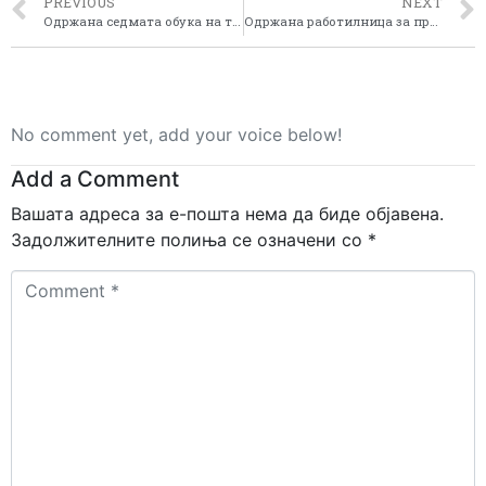
PREVIOUS
NEXT
Одржaна седмата обука на тема „ Донаторски процедури“
Одржaна работилница за промоција и презентација на Законот за управување со отпад од пакување
No comment yet, add your voice below!
Add a Comment
Вашата адреса за е-пошта нема да биде објавена.
Задолжителните полиња се означени со
*
Comment
*