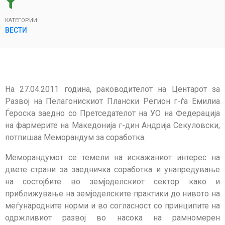
КАТЕГОРИИ
ВЕСТИ
На 27.04.2011 година, раководителот на Центарот за
Развој на Пелагонискиот Плански Регион г-ѓа Емилиа
Ѓероска заедно со Претседателот на УО на Федерација
на фармерите на Македонија г-дин Андрија Секуловски,
потпишаа Меморандум за соработка.
Меморандумот се темели на искажаниот интерес на
двете страни за заедничка соработка и унапредување
на состојбите во земјоделскиот сектор како и
приближување на земјоделските практики до нивото на
меѓународните норми и во согласност со принципите на
одржливиот развој во насока на рамномерен