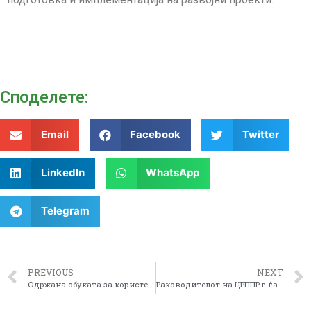
Споделeте:
Email
Facebook
Twitter
LinkedIn
WhatsApp
Telegram
PREVIOUS
NEXT
Одржана обуката за користење на софтверот ,,Пелагонија – бизнис”
Раководителот на ЦРППР г-ѓа Емилиа Ѓероска заедно со Претседателот на УО на Федерација на фармерите на Македонија г-дин Андрија Секуловски, потпишаа Меморандум за соработка