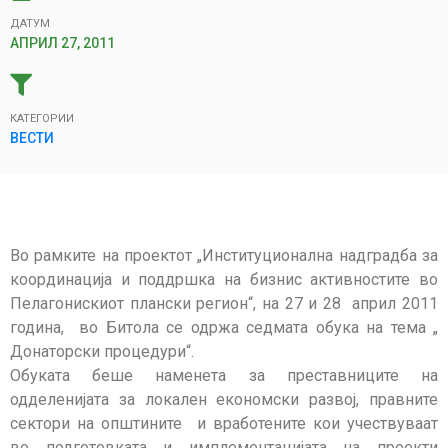
ДАТУМ
АПРИЛ 27, 2011
КАТЕГОРИИ
ВЕСТИ
Во рамките на проектот „Институционална надградба за
координација и поддршка на бизнис активностите во
Пелагонискиот плански регион“, на 27 и 28 април 2011
година, во Битола се одржa седмата обука на тема „
Донаторски процедури“.
Обуката беше наменета за преставниците на
одделенијата за локален економски развој, правните
сектори на општините и вработените кои учествуваат
во подготовката и имплементацијата на проeкти