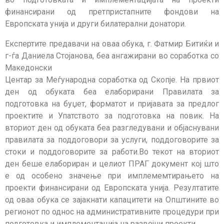
финансирани од претпристапните фондови на
Европската унија и други билатерални донатори.
Експертите предавачи на оваа обука, г. Фатмир Битиќи и
г-ѓа Даниела Стојанова, беа ангажирани во соработка со
Македонски
Центар за Меѓународна соработка од Скопје. На првиот
ден од обуката беа елаборирани Правилата за
подготовка на буџет, форматот и пријавата за предлог
проектите и Упатството за подготовка на повик. На
вториот ден од обуката беа разгледувани и објаснувани
правилата за поддоговори за услуги, поддоговорите за
стоки и поддоговорите за работи.Во текот на вториот
ден беше елабориран и целиот ПРАГ документ кој што
е од особено значење при имплемемтирањето на
проекти финансирани од Европската унија. Резултатите
од оваа обука се зајакнати капацитети на Општините во
регионот по однос на административните процедури при
подготовка и имплементација на развојни проекти.